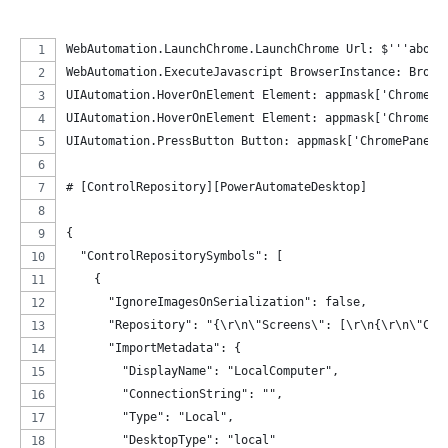
WebAutomation.LaunchChrome.LaunchChrome Url: $'''about
WebAutomation.ExecuteJavascript BrowserInstance: Brows
UIAutomation.HoverOnElement Element: appmask['ChromePa
UIAutomation.HoverOnElement Element: appmask['ChromePa
UIAutomation.PressButton Button: appmask['ChromePane']
# [ControlRepository][PowerAutomateDesktop]
{
  "ControlRepositorySymbols": [
    {
      "IgnoreImagesOnSerialization": false,
      "Repository": "{\r\n\"Screens\": [\r\n{\r\n\"Con
      "ImportMetadata": {
        "DisplayName": "LocalComputer",
        "ConnectionString": "",
        "Type": "Local",
        "DesktopType": "local"