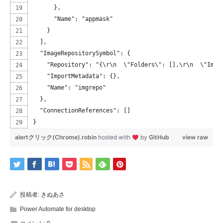
      },
      "Name": "appmask"
    }
  ],
  "ImageRepositorySymbol": {
    "Repository": "{\r\n  \"Folders\": [],\r\n  \"Imag
    "ImportMetadata": {},
    "Name": "imgrepo"
  },
  "ConnectionReferences": []
}
alertクリック(Chrome).robin
hosted with
by
GitHub
view raw
投稿者:
きぬあさ
Power Automate for desktop