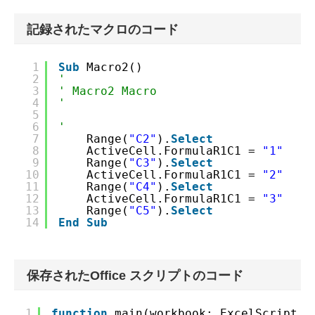
記録されたマクロのコード
1
Sub
Macro2()
2
'
3
' Macro2 Macro
4
'
5
6
'
7
Range(
"C2"
).
Select
8
ActiveCell.FormulaR1C1 = 
"1"
9
Range(
"C3"
).
Select
10
ActiveCell.FormulaR1C1 = 
"2"
11
Range(
"C4"
).
Select
12
ActiveCell.FormulaR1C1 = 
"3"
13
Range(
"C5"
).
Select
14
End
Sub
保存されたOffice スクリプトのコード
1
function
main(workbook: ExcelScript.W