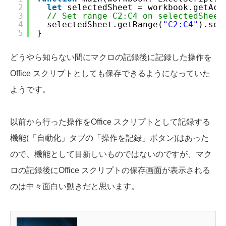
2
let
selectedSheet = workbook.getAct
3
// Set range C2:C4 on selectedSheet
4
selectedSheet.getRange(
"C2:C4"
).set
5
}
どうやら知らない間にマクロの記録後に記録した操作を
Office スクリプトとしても保存できるようになっていた
ようです。
以前から行った操作をOffice スクリプトとして記録する
機能(「自動化」タブの「操作を記録」ボタン)はあった
ので、機能として目新しいものではないのですが、マク
ロの記録後にOffice スクリプトの保存画面が表示される
のは中々面白い動きだと思います。