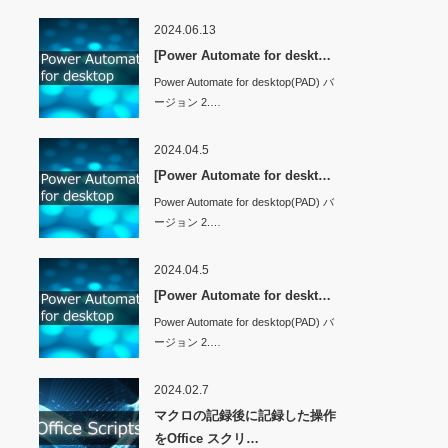
2024.06.13
[Power Automate for deskt…
Power Automate for desktop(PAD) バ
ージョン 2.…
2024.04.5
[Power Automate for deskt…
Power Automate for desktop(PAD) バ
ージョン 2.…
2024.04.5
[Power Automate for deskt…
Power Automate for desktop(PAD) バ
ージョン 2.…
2024.02.7
マクロの記録後に記録した操作
をOffice スクリ…