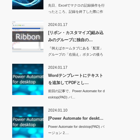
先日、Excelでマクロの記録操作を行
ったところ、記録を終了した際に作
業ウィンド…
2024.01.17
[リボン・カスタマイズ]組み込
みのグループに独自の…
『例えばホームタブにある「配置」
グループの「右揃え」ボタンの後ろ
に独自のボタンを…
2024.01.17
Wordテンプレートにテキスト
を追加してPDFとし…
前回の記事で、Power Automate for d
esktop(PAD) バ…
2024.01.10
[Power Automate for deskt…
Power Automate for desktop(PAD) バ
ージョン 2.…