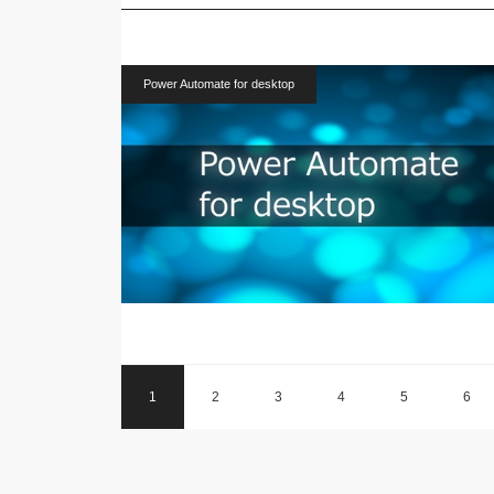
Power Automate for desktop
1
2
3
4
5
6