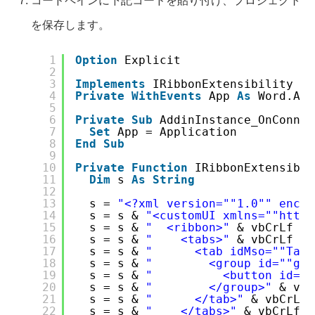
コードペインに下記コードを貼り付け、プロジェクト
を保存します。
1
Option
Explicit
2
3
Implements
IRibbonExtensibility
4
Private
WithEvents
App 
As
Word.App
5
6
Private
Sub
AddinInstance_OnConnec
7
Set
App = Application
8
End
Sub
9
10
Private
Function
IRibbonExtensibil
11
Dim
s 
As
String
12
13
s = 
"<?xml version="
"1.0"
" encod
14
s = s & 
"<customUI xmlns="
"
http:
15
s = s & 
"  <ribbon>"
& vbCrLf
16
s = s & 
"    <tabs>"
& vbCrLf
17
s = s & 
"      <tab idMso="
"TabH
18
s = s & 
"        <group id="
"grp
19
s = s & 
"          <button id="
"
20
s = s & 
"        </group>"
& vbC
21
s = s & 
"      </tab>"
& vbCrLf
22
s = s & 
"    </tabs>"
& vbCrLf