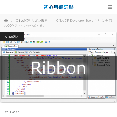
ホーム
Office関連
,
リボン関連
Office XP Developer Toolsでリボン対応
のCOMアドインを作成する。
Office関連
2012.05.28