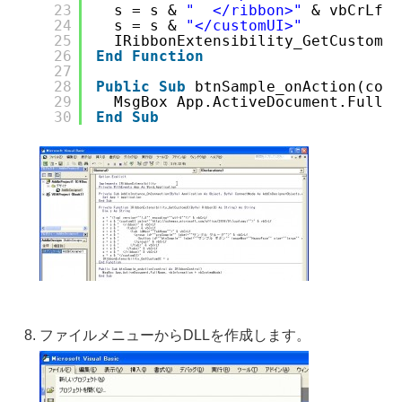
23
s = s & 
"  </ribbon>"
& vbCrLf
24
s = s & 
"</customUI>"
25
IRibbonExtensibility_GetCustomUI
26
End
Function
27
28
Public
Sub
btnSample_onAction(cont
29
MsgBox App.ActiveDocument.FullNa
30
End
Sub
ファイルメニューからDLLを作成します。