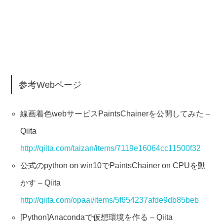
参考Webページ
線画着色webサービスPaintsChainerを公開してみた –
Qiita
http://qiita.com/taizan/items/7119e16064cc11500f32
公式のpython on win10でPaintsChainer on CPUを動
かす – Qiita
http://qiita.com/opaai/items/5f654237afde9db85beb
[Python]Anacondaで仮想環境を作る – Qiita