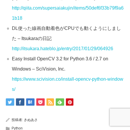
http://qiita.com/supersaiakujin/items/50def6f33b79f9a6
1b18
DL使った線画自動着色がCPUでも動くようにしまし
た – Itsukaraの日記
http://itsukara.hateblo.jp/entry/2017/01/29/064926
Easy Install OpenCV 3.2 for Python 3.6 / 2.7 on
Windows – SciVision, Inc.
https://www.scivision.co/install-opencv-python-window
s/
投稿者:
きぬあさ
Python