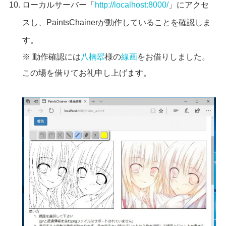
ローカルサーバー「
http://localhost:8000/
」にアクセ
スし、PaintsChainerが動作していることを確認しま
す。
※ 動作確認には
八楠翆
様の
線画
をお借りしました。
この場を借りてお礼申し上げます。