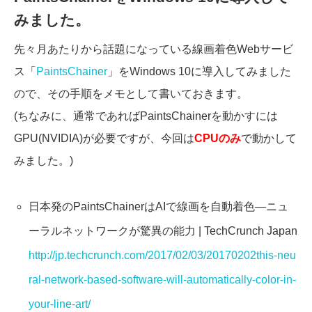
みました。
先々月あたりから話題になっている線画着色Webサービ
ス「
PaintsChainer
」をWindows 10に導入してみました
ので、その手順をメモとして書いておきます。
(ちなみに、通常であればPaintsChainerを動かすには
GPU(NVIDIA)が必要ですが、今回は
CPUのみ
で動かして
みました。)
日本発のPaintsChainerはAIで線画を自動着色―ニュ
ーラルネットワークが驚異の能力 | TechCrunch Japan
http://jp.techcrunch.com/2017/02/03/20170202this-neu
ral-network-based-software-will-automatically-color-in-
your-line-art/