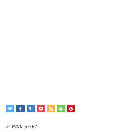
投稿者:
きぬあさ