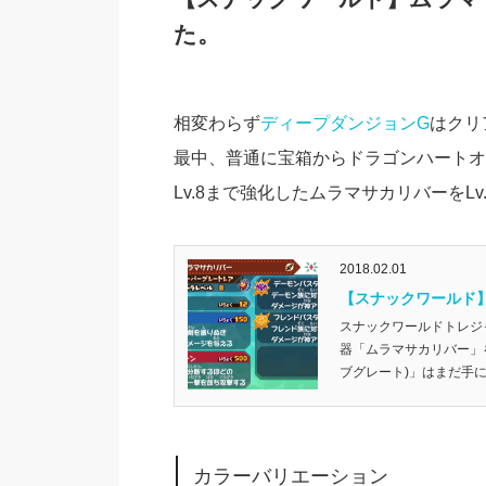
た。
相変わらず
ディープダンジョンG
はクリ
最中、普通に宝箱からドラゴンハートオ
Lv.8まで強化したムラマサカリバーをL
2018.02.01
【スナックワールド】
スナックワールドトレジャ
器「ムラマサカリバー」を
ブグレート)」はまだ手に入
カラーバリエーション