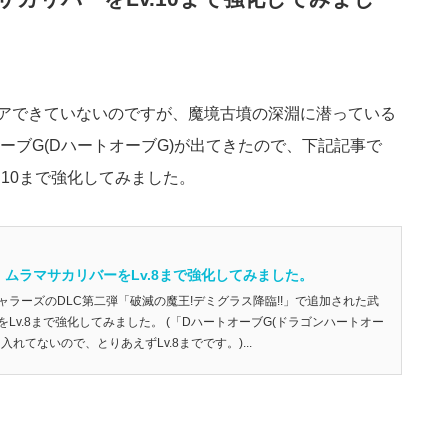
アできていないのですが、魔境古墳の深淵に潜っている
ーブG(DハートオーブG)が出てきたので、下記記事で
v.10まで強化してみました。
ムラマサカリバーをLv.8まで強化してみました。
ラーズのDLC第二弾「破滅の魔王!デミグラス降臨!!」で追加された武
Lv.8まで強化してみました。 (「DハートオーブG(ドラゴンハートオー
れてないので、とりあえずLv.8までです。)...