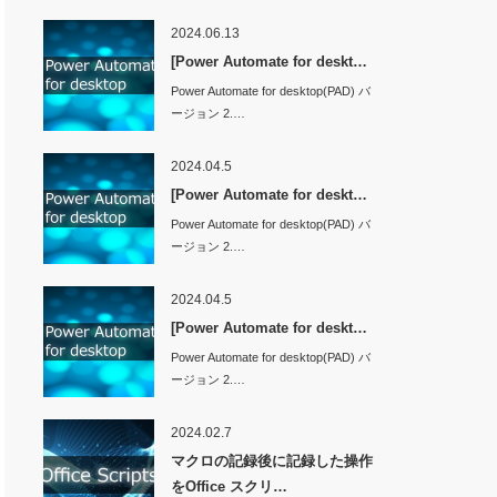
2024.06.13
[Power Automate for deskt…
Power Automate for desktop(PAD) バ
ージョン 2.…
2024.04.5
[Power Automate for deskt…
Power Automate for desktop(PAD) バ
ージョン 2.…
2024.04.5
[Power Automate for deskt…
Power Automate for desktop(PAD) バ
ージョン 2.…
2024.02.7
マクロの記録後に記録した操作
をOffice スクリ…