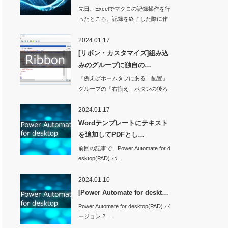
先日、Excelでマクロの記録操作を行
ったところ、記録を終了した際に作
業ウィンド…
2024.01.17
[リボン・カスタマイズ]組み込
みのグループに独自の…
『例えばホームタブにある「配置」
グループの「右揃え」ボタンの後ろ
に独自のボタンを…
2024.01.17
Wordテンプレートにテキスト
を追加してPDFとし…
前回の記事で、Power Automate for d
esktop(PAD) バ…
2024.01.10
[Power Automate for deskt…
Power Automate for desktop(PAD) バ
ージョン 2.…