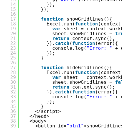
14
});
15
});
16
17
function
showGridlines(){
18
Excel.run(
function
(context){
19
var
sheet = context.workbo
20
sheet.showGridlines = 
true
21
return
context.sync();
22
}).
catch
(
function
(error){
23
console.log(
"Error: "
+ er
24
});
25
}
26
27
function
hideGridlines(){
28
Excel.run(
function
(context){
29
var
sheet = context.workbo
30
sheet.showGridlines = 
fals
31
return
context.sync();
32
}).
catch
(
function
(error){
33
console.log(
"Error: "
+ er
34
});
35
}
36
</script>
37
</head>
38
<body>
39
<button id=
"btn1"
>showGridlines<