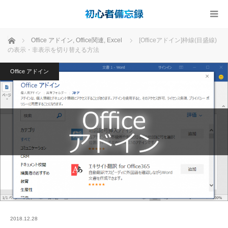
ホーム
Office アドイン
,
Office関連
,
Excel
[Officeアドイン]枠線(目盛線)
の表示・非表示を切り替える方法
Office アドイン
2018.12.28