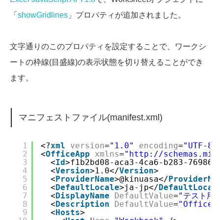
「
showGridlines
」プロパティが追加されました。
文字通りのこのプロパティを設定することで、ワークシ
ートの枠線(目盛線)の表示状態を切り替えることができ
ます。
マニフェストファイル(manifest.xml)
1
<?
xml
version
=
"1.0"
encoding
=
"UTF-8"
2
<
OfficeApp
xmlns
=
"
http://schemas.mic
3
<
Id
>f1b2bd08-aca3-4ca6-b283-76986c
4
<
Version
>1.0</
Version
>
5
<
ProviderName
>@kinuasa</
ProviderNa
6
<
DefaultLocale
>ja-jp</
DefaultLocal
7
<
DisplayName
DefaultValue
=
"テスト用Of
8
<
Description
DefaultValue
=
"Offic
9
<
Hosts
>