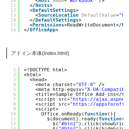
10
<
Host
Name
=
"Workbook"
/>
11
</
Hosts
>
12
<
DefaultSettings
>
13
<
SourceLocation
DefaultValue
=
"
ht
14
</
DefaultSettings
>
15
<
Permissions
>ReadWriteDocument</
Pe
16
</
OfficeApp
>
アドイン本体(index.html)
1
<!DOCTYPE html>
2
<html>
3
<head>
4
<meta charset=
"UTF-8"
/>
5
<meta http-equiv=
"X-UA-Compatibl
6
<title>Sample Office Add-ins</ti
7
<script src=
"
https://ajax.aspnet
8
<script src=
"
https://appsforoffi
9
<script>
10
Office.onReady(
function
(){
11
$(document).ready(
function
()
12
$(
"#btn1"
).click(showGridl
13
$(
"#btn2"
).click(hideGridl