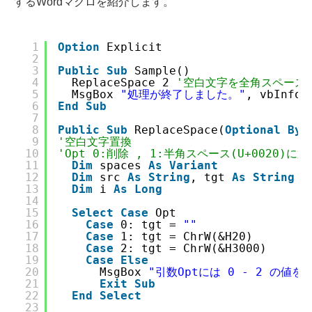
するWordマクロを紹介します。
1
Option
Explicit
2
3
Public
Sub
Sample()
4
ReplaceSpace 2 
'空白文字を全角スペース
5
MsgBox 
"処理が終了しました。"
, vbInfor
6
End
Sub
7
8
Public
Sub
ReplaceSpace(
Optional
ByV
9
'空白文字置換
10
'Opt 0:削除 , 1:半角スペース(U+0020)に
11
Dim
spaces 
As
Variant
12
Dim
src 
As
String
, tgt 
As
String
13
Dim
i 
As
Long
14
15
Select
Case
Opt
16
Case
0: tgt = 
""
17
Case
1: tgt = ChrW(&H20)
18
Case
2: tgt = ChrW(&H3000)
19
Case
Else
20
MsgBox 
"引数Optには 0 - 2 の値
21
Exit
Sub
22
End
Select
23