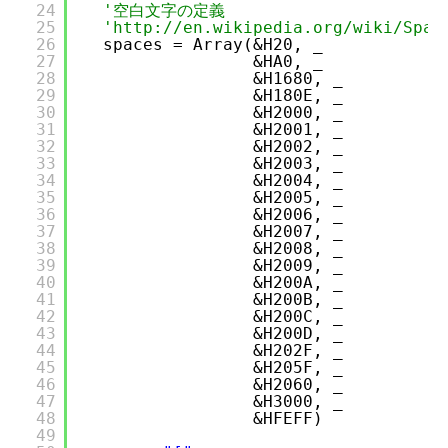
24
'空白文字の定義
25
'
http://en.wikipedia.org/wiki/Spac
26
spaces = Array(&H20, _
27
&HA0, _
28
&H1680, _
29
&H180E, _
30
&H2000, _
31
&H2001, _
32
&H2002, _
33
&H2003, _
34
&H2004, _
35
&H2005, _
36
&H2006, _
37
&H2007, _
38
&H2008, _
39
&H2009, _
40
&H200A, _
41
&H200B, _
42
&H200C, _
43
&H200D, _
44
&H202F, _
45
&H205F, _
46
&H2060, _
47
&H3000, _
48
&HFEFF)
49