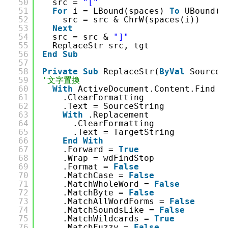
50
src = 
"["
51
For
i = LBound(spaces) 
To
UBound(s
52
src = src & ChrW(spaces(i))
53
Next
54
src = src & 
"]"
55
ReplaceStr src, tgt
56
End
Sub
57
58
Private
Sub
ReplaceStr(
ByVal
SourceS
59
'文字置換
60
With
ActiveDocument.Content.Find
61
.ClearFormatting
62
.Text = SourceString
63
With
.Replacement
64
.ClearFormatting
65
.Text = TargetString
66
End
With
67
.Forward = 
True
68
.Wrap = wdFindStop
69
.Format = 
False
70
.MatchCase = 
False
71
.MatchWholeWord = 
False
72
.MatchByte = 
False
73
.MatchAllWordForms = 
False
74
.MatchSoundsLike = 
False
75
.MatchWildcards = 
True
76
.MatchFuzzy = 
False