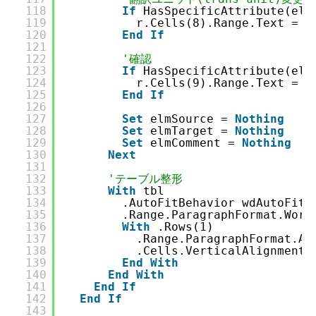
118
If
HasSpecificAttribute(elm
119
r.Cells(8).Range.Text = U
120
End
If
121
122
'確認
123
If
HasSpecificAttribute(elm
124
r.Cells(9).Range.Text = e
125
End
If
126
127
Set
elmSource = 
Nothing
128
Set
elmTarget = 
Nothing
129
Set
elmComment = 
Nothing
130
Next
131
132
'テーブル整形
133
With
tbl
134
.AutoFitBehavior wdAutoFitC
135
.Range.ParagraphFormat.Word
136
With
.Rows(1)
137
.Range.ParagraphFormat.Al
138
.Cells.VerticalAlignment 
139
End
With
140
End
With
141
End
If
142
End
If
143