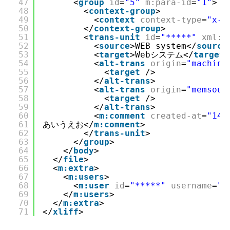
47
<
group
id
=
"5"
m:para-id
=
"1"
>
48
<
context-group
>
49
<
context
context-type
=
"x-f
50
</
context-group
>
51
<
trans-unit
id
=
"*****"
xml:s
52
<
source
>WEB system</
source
53
<
target
>Webシステム</
target
>
54
<
alt-trans
origin
=
"machine
55
<
target
/>
56
</
alt-trans
>
57
<
alt-trans
origin
=
"memsour
58
<
target
/>
59
</
alt-trans
>
60
<
m:comment
created-at
=
"148
61
あいうえお</
m:comment
>
62
</
trans-unit
>
63
</
group
>
64
</
body
>
65
</
file
>
66
<
m:extra
>
67
<
m:users
>
68
<
m:user
id
=
"*****"
username
=
"*
69
</
m:users
>
70
</
m:extra
>
71
</
xliff
>