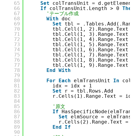
65
Set
colTransUnit = d.getElement
66
If
colTransUnit.Length > 0 
Then
67
'テーブル作成
68
With
doc
69
Set
tbl = .Tables.Add(.Rang
70
tbl.Cell(1, 2).Range.Text =
71
tbl.Cell(1, 3).Range.Text =
72
tbl.Cell(1, 4).Range.Text =
73
tbl.Cell(1, 5).Range.Text =
74
tbl.Cell(1, 6).Range.Text =
75
tbl.Cell(1, 7).Range.Text =
76
tbl.Cell(1, 8).Range.Text =
77
tbl.Cell(1, 9).Range.Text =
78
End
With
79
80
For
Each
elmTransUnit 
In
colT
81
idx = idx + 1
82
Set
r = tbl.Rows.Add
83
r.Cells(1).Range.Text = idx
84
85
'原文
86
If
HasSpecificNode(elmTrans
87
Set
elmSource = elmTransU
88
r.Cells(2).Range.Text = e
89
End
If
90