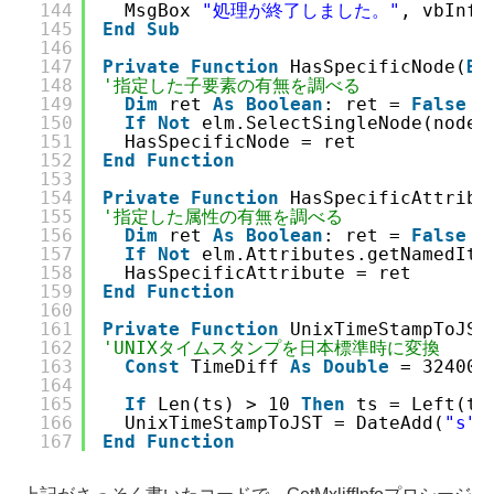
144
MsgBox 
"処理が終了しました。"
, vbInfo
145
End
Sub
146
147
Private
Function
HasSpecificNode(
By
148
'指定した子要素の有無を調べる
149
Dim
ret 
As
Boolean
: ret = 
False
'
150
If
Not
elm.SelectSingleNode(node_
151
HasSpecificNode = ret
152
End
Function
153
154
Private
Function
HasSpecificAttribu
155
'指定した属性の有無を調べる
156
Dim
ret 
As
Boolean
: ret = 
False
'
157
If
Not
elm.Attributes.getNamedIte
158
HasSpecificAttribute = ret
159
End
Function
160
161
Private
Function
UnixTimeStampToJST
162
'UNIXタイムスタンプを日本標準時に変換
163
Const
TimeDiff 
As
Double
= 32400 
164
165
If
Len(ts) > 10 
Then
ts = Left(ts
166
UnixTimeStampToJST = DateAdd(
"s"
,
167
End
Function