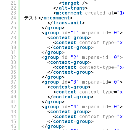
21
<
target
/>
22
</
alt-trans
>
23
<
m:comment
created-at
=
"148
24
テスト</
m:comment
>
25
</
trans-unit
>
26
</
group
>
27
<
group
id
=
"1"
m:para-id
=
"0"
>
28
<
context-group
>
29
<
context
context-type
=
"x-f
30
</
context-group
>
31
</
group
>
32
<
group
id
=
"2"
m:para-id
=
"0"
>
33
<
context-group
>
34
<
context
context-type
=
"x-f
35
</
context-group
>
36
</
group
>
37
<
group
id
=
"3"
m:para-id
=
"0"
>
38
<
context-group
>
39
<
context
context-type
=
"x-f
40
</
context-group
>
41
</
group
>
42
<
group
id
=
"4"
m:para-id
=
"0"
>
43
<
context-group
>
44
<
context
context-type
=
"x-f
45
</
context-group
>
46
</
group
>