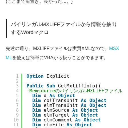
(ここまで前置き。長かった…。)
バイリンガルMXLIFFファイルから情報を抽出
するWordマクロ
先述の通り、MXLIFFファイルは実質XMLなので、
MSX
ML
を使えば簡単にVBAから扱うことができます。
1
Option
Explicit
2
3
Public
Sub
GetMxliffInfo()
4
'MemsourceのバイリンガルMXLIFFファイ
5
Dim
d 
As
Object
6
Dim
colTransUnit 
As
Object
7
Dim
elmTransUnit 
As
Object
8
Dim
elmSource 
As
Object
9
Dim
elmTarget 
As
Object
10
Dim
elmComment 
As
Object
11
Dim
elmFile 
As
Object