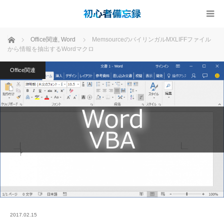
ホーム
Office関連
,
Word
MemsourceのバイリンガルMXLIFFファイル
から情報を抽出するWordマクロ
Office関連
2017.02.15