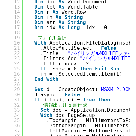
12
Dim
doc 
As
Word.Document
13
Dim
tbl 
As
Word.Table
14
Dim
r 
As
Word.Row
15
Dim
fn 
As
String
16
Dim
str 
As
String
17
Dim
idx 
As
Long
: idx = 0
18
19
'ファイル選択
20
With
Application.FileDialog(msoFi
21
.AllowMultiSelect = 
False
22
.Title = 
"バイリンガルMXLIFFファ
23
.Filters.Add 
"バイリンガルMXLIFF
24
.FilterIndex = 2
25
If
.Show = 0 
Then
Exit
Sub
26
fn = .SelectedItems.Item(1)
27
End
With
28
29
Set
d = CreateObject(
"MSXML2.DOMD
30
d.async = 
False
31
If
d.Load(fn) = 
True
Then
32
'情報出力用文書作成
33
Set
doc = Application.Documents
34
With
doc.PageSetup
35
.TopMargin = MillimetersToPoi
36
.BottomMargin = MillimetersTo
37
.LeftMargin = MillimetersToPo
38
.RightMargin = MillimetersToP