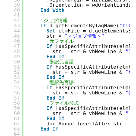
39
.Orientation = wdOrientLandsc
40
End
With
41
42
'ジョブ情報
43
If
d.getElementsByTagName(
"file
44
Set
elmFile = d.getElementsBy
45
str = 
"＜ジョブ情報＞"
46
'元ファイル
47
If
HasSpecificAttribute(elmFi
48
str = str & vbNewLine & 
"元
49
End
If
50
'翻訳元言語
51
If
HasSpecificAttribute(elmFi
52
str = str & vbNewLine & 
"翻
53
End
If
54
'翻訳先言語
55
If
HasSpecificAttribute(elmFi
56
str = str & vbNewLine & 
"翻
57
End
If
58
'ファイル形式
59
If
HasSpecificAttribute(elmFi
60
str = str & vbNewLine & 
"フ
61
End
If
62
doc.Range.InsertAfter str
63
End
If
64