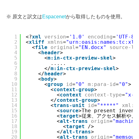
※ 原文と訳文は
Espacenet
から取得したものを使用。
1
<?
xml
version
=
'1.0'
encoding
=
'UTF-8'
2
<
xliff
xmlns
=
"urn:oasis:names:tc:xli
3
<
file
original
=
"EN.docx"
source-la
4
<
header
>
5
<
m:in-ctx-preview-skel
>
6
.....
7
</
m:in-ctx-preview-skel
>
8
</
header
>
9
<
body
>
10
<
group
id
=
"0"
m:para-id
=
"0"
>
11
<
context-group
>
12
<
context
context-type
=
"x-f
13
</
context-group
>
14
<
trans-unit
id
=
"*****"
xml:s
15
<
source
>The present invent
16
<
target
>従来、アクセス解析や、
17
<
alt-trans
origin
=
"machine
18
<
target
/>
19
</
alt-trans
>
20
<
alt-trans
origin
=
"memsour