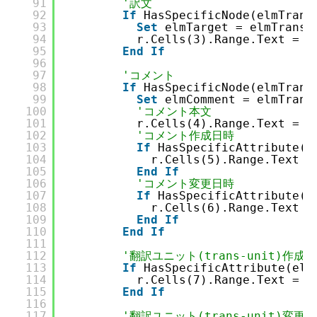
91
'訳文
92
If
HasSpecificNode(elmTrans
93
Set
elmTarget = elmTransU
94
r.Cells(3).Range.Text = e
95
End
If
96
97
'コメント
98
If
HasSpecificNode(elmTrans
99
Set
elmComment = elmTrans
100
'コメント本文
101
r.Cells(4).Range.Text = e
102
'コメント作成日時
103
If
HasSpecificAttribute(e
104
r.Cells(5).Range.Text =
105
End
If
106
'コメント変更日時
107
If
HasSpecificAttribute(e
108
r.Cells(6).Range.Text =
109
End
If
110
End
If
111
112
'翻訳ユニット(trans-unit)作成
113
If
HasSpecificAttribute(elm
114
r.Cells(7).Range.Text = U
115
End
If
116
117
'翻訳ユニット(trans-unit)変更