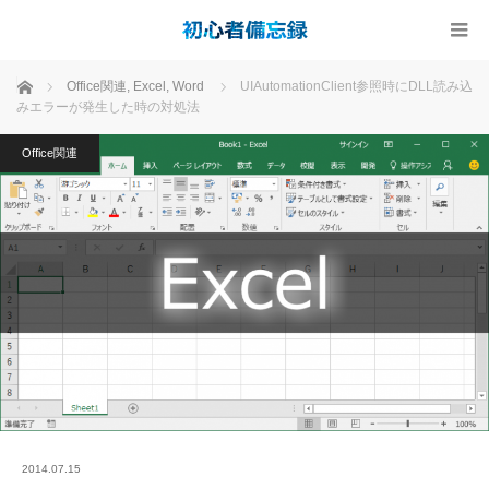
ホーム
Office関連
,
Excel
,
Word
UIAutomationClient参照時にDLL読み込
みエラーが発生した時の対処法
Office関連
2014.07.15