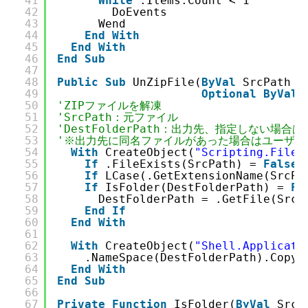
41
While
.Items.Count < 1
42
DoEvents
43
Wend
44
End
With
45
End
With
46
End
Sub
47
48
Public
Sub
UnZipFile(
ByVal
SrcPath 
A
49
Optional
ByVal
50
'ZIPファイルを解凍
51
'SrcPath：元ファイル
52
'DestFolderPath：出力先、指定しない場
53
'※出力先に同名ファイルがあった場合はユーザー
54
With
CreateObject(
"Scripting.FileS
55
If
.FileExists(SrcPath) = 
False
56
If
LCase(.GetExtensionName(SrcPa
57
If
IsFolder(DestFolderPath) = 
Fa
58
DestFolderPath = .GetFile(SrcP
59
End
If
60
End
With
61
62
With
CreateObject(
"Shell.Applicati
63
.NameSpace(DestFolderPath).CopyH
64
End
With
65
End
Sub
66
67
Private
Function
IsFolder(
ByVal
SrcP