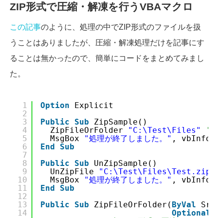
ZIP形式で圧縮・解凍を行うVBAマクロ
この記事
のように、処理の中でZIP形式のファイルを扱
うことはありましたが、圧縮・解凍処理だけを記事にす
ることは無かったので、簡単にコードをまとめてみまし
た。
1
Option
Explicit
2
3
Public
Sub
ZipSample()
4
ZipFileOrFolder 
"C:\Test\Files"
'
5
MsgBox 
"処理が終了しました。"
, vbInfor
6
End
Sub
7
8
Public
Sub
UnZipSample()
9
UnZipFile 
"C:\Test\Files\Test.zip"
10
MsgBox 
"処理が終了しました。"
, vbInfor
11
End
Sub
12
13
Public
Sub
ZipFileOrFolder(
ByVal
Src
14
Optional