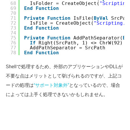
68
IsFolder = CreateObject(
"Scripting
69
End
Function
70
71
Private
Function
IsFile(
ByVal
SrcPat
72
IsFile = CreateObject(
"Scripting.F
73
End
Function
74
75
Private
Function
AddPathSeparator(
By
76
If
Right(SrcPath, 1) <> ChrW(92) 
T
77
AddPathSeparator = SrcPath
78
End
Function
Shellで処理するため、外部のアプリケーションやDLLが
不要な点はメリットとして挙げられるのですが、上記コ
ードの処理は
“サポート対象外”
となっているので、場合
によっては上手く処理できないかもしれません。