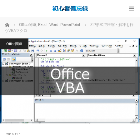
ホーム
Office関連
,
Excel
,
Word
,
PowerPoint
ZIP形式で圧縮・解凍を行
うVBAマクロ
Office関連
2016.11.1