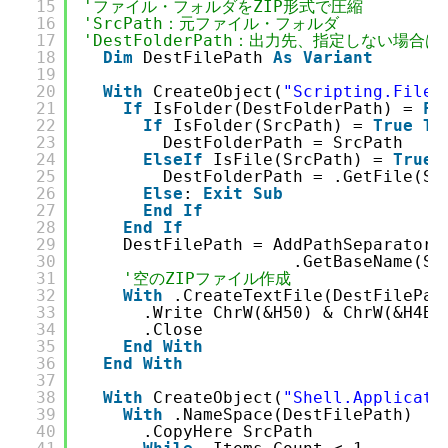
15
'ファイル・フォルダをZIP形式で圧縮
16
'SrcPath：元ファイル・フォルダ
17
'DestFolderPath：出力先、指定しない場
18
Dim
DestFilePath 
As
Variant
19
20
With
CreateObject(
"Scripting.FileS
21
If
IsFolder(DestFolderPath) = 
Fa
22
If
IsFolder(SrcPath) = 
True
Th
23
DestFolderPath = SrcPath
24
ElseIf
IsFile(SrcPath) = 
True
25
DestFolderPath = .GetFile(Sr
26
Else
: 
Exit
Sub
27
End
If
28
End
If
29
DestFilePath = AddPathSeparator(
30
.GetBaseName(Sr
31
'空のZIPファイル作成
32
With
.CreateTextFile(DestFilePat
33
.Write ChrW(&H50) & ChrW(&H4B)
34
.Close
35
End
With
36
End
With
37
38
With
CreateObject(
"Shell.Applicati
39
With
.NameSpace(DestFilePath)
40
.CopyHere SrcPath