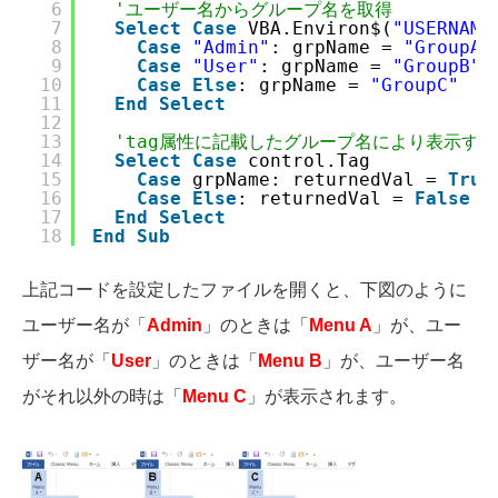
6
'ユーザー名からグループ名を取得
7
Select
Case
VBA.Environ$(
"USERNAME
8
Case
"Admin"
: grpName = 
"GroupA"
9
Case
"User"
: grpName = 
"GroupB"
10
Case
Else
: grpName = 
"GroupC"
11
End
Select
12
13
'tag属性に記載したグループ名により表示す
14
Select
Case
control.Tag
15
Case
grpName: returnedVal = 
True
16
Case
Else
: returnedVal = 
False
17
End
Select
18
End
Sub
上記コードを設定したファイルを開くと、下図のように
ユーザー名が「
Admin
」のときは「
Menu A
」が、ユー
ザー名が「
User
」のときは「
Menu B
」が、ユーザー名
がそれ以外の時は「
Menu C
」が表示されます。