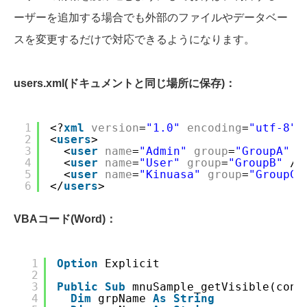
ーザーを追加する場合でも外部のファイルやデータベー
スを変更するだけで対応できるようになります。
users.xml(ドキュメントと同じ場所に保存)：
1
<?
xml
version
=
"1.0"
encoding
=
"utf-8"
?
2
<
users
>
3
<
user
name
=
"Admin"
group
=
"GroupA"
/
4
<
user
name
=
"User"
group
=
"GroupB"
/>
5
<
user
name
=
"Kinuasa"
group
=
"GroupC"
6
</
users
>
VBAコード(Word)：
1
Option
Explicit
2
3
Public
Sub
mnuSample_getVisible(cont
4
Dim
grpName 
As
String