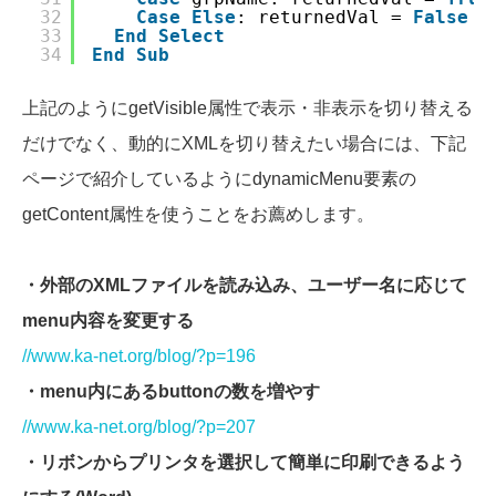
32
Case
Else
: returnedVal = 
False
33
End
Select
34
End
Sub
上記のようにgetVisible属性で表示・非表示を切り替える
だけでなく、動的にXMLを切り替えたい場合には、下記
ページで紹介しているようにdynamicMenu要素の
getContent属性を使うことをお薦めします。
・外部のXMLファイルを読み込み、ユーザー名に応じて
menu内容を変更する
//www.ka-net.org/blog/?p=196
・menu内にあるbuttonの数を増やす
//www.ka-net.org/blog/?p=207
・リボンからプリンタを選択して簡単に印刷できるよう