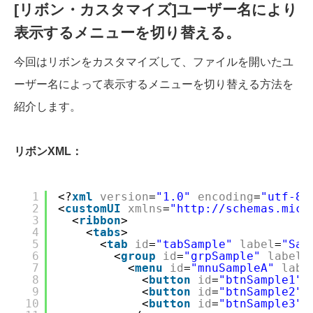
[リボン・カスタマイズ]ユーザー名により
表示するメニューを切り替える。
今回はリボンをカスタマイズして、ファイルを開いたユ
ーザー名によって表示するメニューを切り替える方法を
紹介します。
リボンXML：
1
<?
xml
version
=
"1.0"
encoding
=
"utf-8"
2
<
customUI
xmlns
=
"
http://schemas.micr
3
<
ribbon
>
4
<
tabs
>
5
<
tab
id
=
"tabSample"
label
=
"Sam
6
<
group
id
=
"grpSample"
label
=
7
<
menu
id
=
"mnuSampleA"
labe
8
<
button
id
=
"btnSample1"
9
<
button
id
=
"btnSample2"
10
<
button
id
=
"btnSample3"