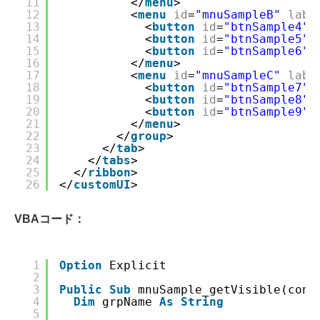
11
</
menu
>
12
<
menu
id
=
"mnuSampleB"
labe
13
<
button
id
=
"btnSample4"
14
<
button
id
=
"btnSample5"
15
<
button
id
=
"btnSample6"
16
</
menu
>
17
<
menu
id
=
"mnuSampleC"
labe
18
<
button
id
=
"btnSample7"
19
<
button
id
=
"btnSample8"
20
<
button
id
=
"btnSample9"
21
</
menu
>
22
</
group
>
23
</
tab
>
24
</
tabs
>
25
</
ribbon
>
26
</
customUI
>
VBAコード：
1
Option
Explicit
2
3
Public
Sub
mnuSample_getVisible(cont
4
Dim
grpName 
As
String
5