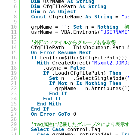
5
Dim
usrName 
As
String
6
Dim
CfgFilePath 
As
String
7
Dim
n 
As
Object
8
Const
CfgFileName 
As
String
= 
"use
9
10
grpName = 
""
: 
Set
n = 
Nothing
'初期
11
usrName = VBA.Environ$(
"USERNAME"
)
12
13
'外部のファイルからグループ名を取得
14
CfgFilePath = ThisDocument.Path & 
15
On
Error
Resume
Next
16
If
Len(Trim$(Dir$(CfgFilePath))) >
17
With
CreateObject(
"Msxml2.DOMDoc
18
.async = 
False
19
If
.Load(CfgFilePath) 
Then
20
Set
n = .SelectSingleNode(
"/
21
If
Not
n 
Is
Nothing
Then
22
grpName = n.Attributes(1).
23
End
If
24
End
If
25
End
With
26
End
If
27
On
Error
GoTo
0
28
29
'tag属性に記載したグループ名により表示す
30
Select
Case
control.Tag
31
Case
grpName: returnedVal = 
True