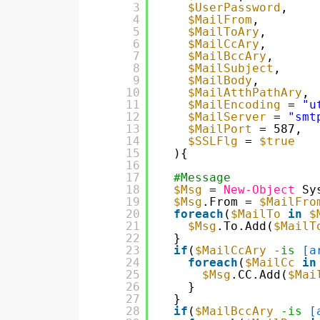
3
$UserPassword
,    
4
$MailFrom
,        
5
$MailToAry
,       
6
$MailCcAry
,       
7
$MailBccAry
,      
8
$MailSubject
,     
9
$MailBody
,        
10
$MailAtthPathAry
, 
11
$MailEncoding
= 
"u
12
$MailServer
= 
"smt
13
$MailPort
= 587,  
14
$SSLFlg
= 
$true
15
){
16
17
#Message
18
$Msg
= 
New-Object
Sy
19
$Msg
.From = 
$MailFro
20
foreach
(
$MailTo
in
$
21
$Msg
.To.Add(
$MailT
22
}
23
if
(
$MailCcAry
-is
[a
24
foreach
(
$MailCc
in
25
$Msg
.CC.Add(
$Mai
26
}
27
}
28
if
(
$MailBccAry
-is
[