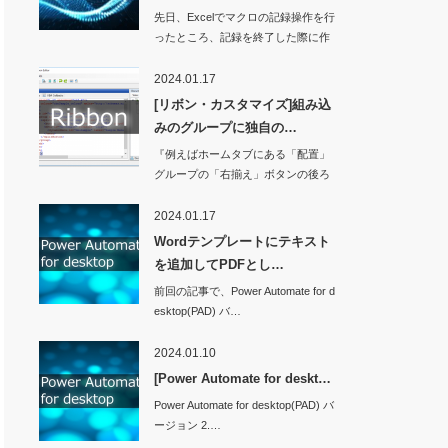
先日、Excelでマクロの記録操作を行
ったところ、記録を終了した際に作
業ウィンド…
2024.01.17
ncoding
);
[リボン・カスタマイズ]組み込
ding
);
みのグループに独自の…
『例えばホームタブにある「配置」
グループの「右揃え」ボタンの後ろ
Path
)
に独自のボタンを…
2024.01.17
Wordテンプレートにテキスト
を追加してPDFとし…
前回の記事で、Power Automate for d
ort
)
esktop(PAD) バ…
ID
, 
$UserPassword
)
2024.01.10
[Power Automate for deskt…
Power Automate for desktop(PAD) バ
ージョン 2.…