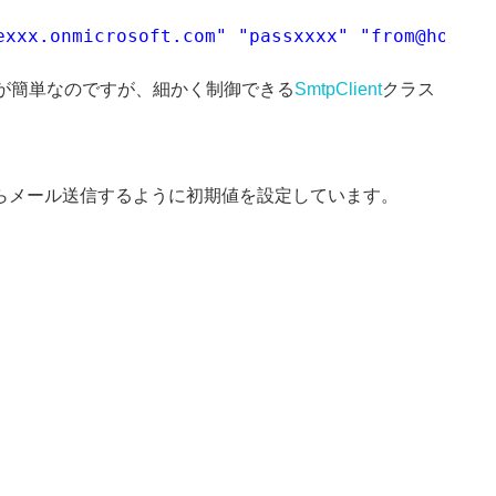
exxx.onmicrosoft.com"
"passxxxx"
"from@hogeho
が簡単なのですが、細かく制御できる
SmtpClient
クラス
バーからメール送信するように初期値を設定しています。