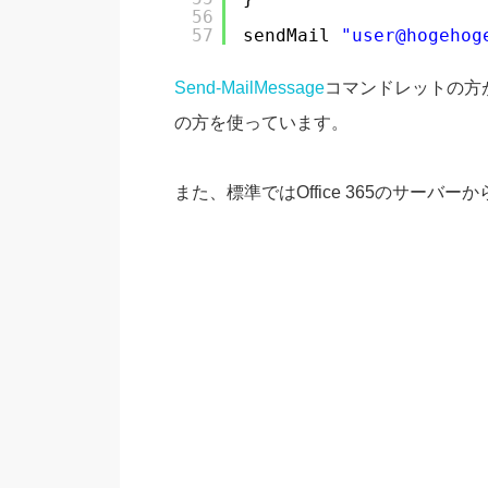
56
57
sendMail 
"user@hogehog
Send-MailMessage
コマンドレットの方
の方を使っています。
また、標準ではOffice 365のサー