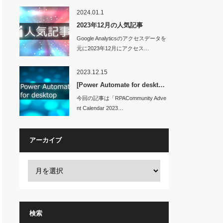
2024.01.1
gexxx.onmicrosoft.com"
@(
"to@hogehogexxx.onmi
2023年12月の人気記事
Google Analyticsのアクセスデータを
元に2023年12月にアクセス…
2023.12.15
[Power Automate for deskt…
今回の記事は「RPACommunity Adve
nt Calendar 2023…
アーカイブ
検索