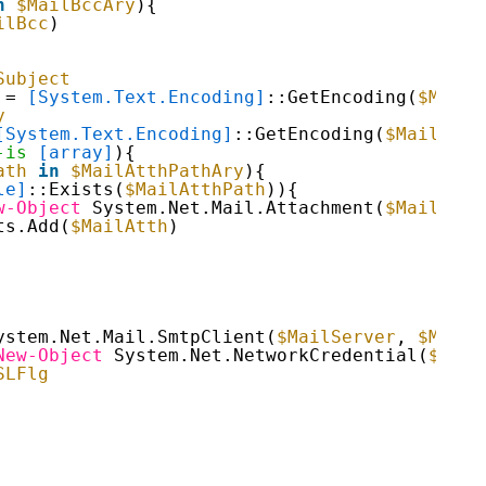
n
$MailBccAry
){
ilBcc
)
Subject
 = 
[System.Text.Encoding]
::GetEncoding(
$MailE
y
[System.Text.Encoding]
::GetEncoding(
$MailEnco
-is
[array]
){
ath
in
$MailAtthPathAry
){
le]
::Exists(
$MailAtthPath
)){
w-Object
System.Net.Mail.Attachment(
$MailAtth
ts.Add(
$MailAtth
)
ystem.Net.Mail.SmtpClient(
$MailServer
, 
$MailP
New-Object
System.Net.NetworkCredential(
$User
SLFlg