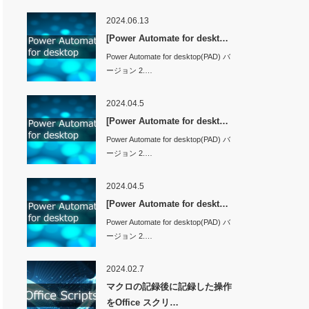
2024.06.13
[Power Automate for deskt…
Power Automate for desktop(PAD) バ
ージョン 2.…
2024.04.5
[Power Automate for deskt…
Power Automate for desktop(PAD) バ
ージョン 2.…
2024.04.5
[Power Automate for deskt…
Power Automate for desktop(PAD) バ
ージョン 2.…
2024.02.7
マクロの記録後に記録した操作
をOffice スクリ…