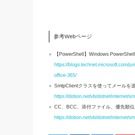
参考Webページ
【PowerShell】Windows PowerS
https://blogs.technet.microsoft.com/
office-365/
SmtpClientクラスを使ってメール
https://dobon.net/vb/dotnet/internet/sm
CC、BCC、添付ファイル、優先順
https://dobon.net/vb/dotnet/internet/s