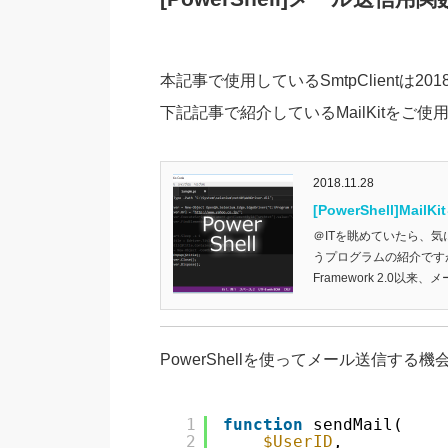
本記事で使用しているSmtpClientは
下記記事で紹介しているMailKitをご使
2018.11.28
[PowerShell]M
＠ITを眺めていたら、気
うプログラムの紹介ですが、
Framework 2.0以来、メ
PowerShellを使ってメール送信す
1
function
sendMail(
2
$UserID
,          