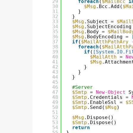
29
foreach
(
$MailBcc
i
30
$Msg
.Bcc.Add(
$Ma
31
}
32
}
33
$Msg
.Subject = 
$Mail
34
$Msg
.SubjectEncoding
35
$Msg
.Body = 
$MailBod
36
$Msg
.BodyEncoding = 
37
if
(
$MailAtthPathAry
38
foreach
(
$MailAtthP
39
if
(
[System.IO.Fi
40
$MailAtth
= 
Ne
41
$Msg
.Attachmen
42
}
43
}
44
}
45
46
#Server
47
$Smtp
= 
New-Object
S
48
$Smtp
.Credentials = 
49
$Smtp
.EnableSsl = 
$S
50
$Smtp
.Send(
$Msg
)
51
52
$Msg
.Dispose()
53
$Smtp
.Dispose()
54
return
55
}