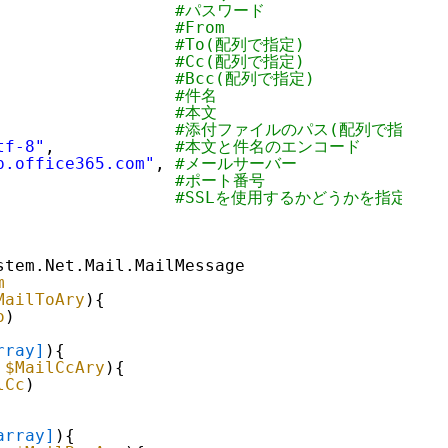
                  
#パスワード
                  
#From
                  
#To(配列で指定)
                  
#Cc(配列で指定)
                  
#Bcc(配列で指定)
                  
#件名
                  
#本文
                  
#添付ファイルのパス(配列で指定)
tf-8"
,            
#本文と件名のエンコード
p.office365.com"
, 
#メールサーバー
                  
#ポート番号
#SSLを使用するかどうかを指定
stem.Net.Mail.MailMessage
m
MailToAry
){
o
)
rray]
){
$MailCcAry
){
lCc
)
array]
){