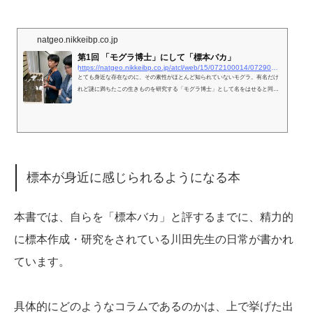
natgeo.nikkeibp.co.jp
第1回 「モグラ博士」にして「標本バカ」
https://natgeo.nikkeibp.co.jp/atcl/web/15/072100014/072900001/
とても身近な存在なのに、その素性がほとんど知られていないモグラ。有名だけ
れど謎に満ちたこの生きものを研究する「モグラ博士」として名をはせると同時
に、「標本バカ」と自称するほど標本にも魅せられた川田伸一郎さんの研究室へ
行ってみた！
標本が身近に感じられるようになる本
本書では、自らを「標本バカ」と評するまでに、精力的
に標本作成・研究をされている川田先生の日常が書かれ
ています。
具体的にどのようなコラムであるのかは、上で挙げた出