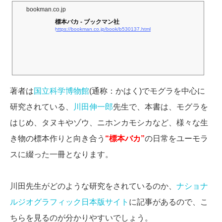
bookman.co.jp
標本バカ - ブックマン社
https://bookman.co.jp/book/b530137.html
著者は
国立科学博物館
(通称：かはく)でモグラを中心に
研究されている、
川田伸一郎
先生で、本書は、モグラを
はじめ、タヌキやゾウ、ニホンカモシカなど、様々な生
き物の標本作りと向き合う
“標本バカ”
の日常をユーモラ
スに綴った一冊となります。
川田先生がどのような研究をされているのか、
ナショナ
ルジオグラフィック日本版サイト
に記事があるので、こ
ちらを見るのが分かりやすいでしょう。