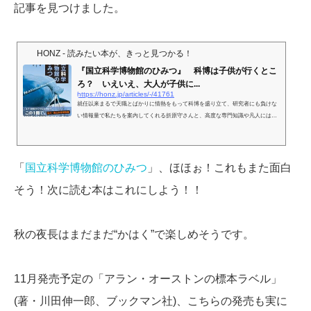
記事を見つけました。
HONZ - 読みたい本が、きっと見つかる！
『国立科学博物館のひみつ』 科博は子供が行くとこ
ろ？ いえいえ、大人が子供に...
https://honz.jp/articles/-/41761
就任以来まるで天職とばかりに情熱をもって科博を盛り立て、研究者にも負けな
い情報量で私たちを案内してくれる折原守さんと、高度な専門知識や凡人には考
えもつかないような疑問を繰り出して折原さんを困らせる（笑）...
「
国立科学博物館のひみつ
」、ほほぉ！これもまた面白
そう！次に読む本はこれにしよう！！
秋の夜長はまだまだ“かはく”で楽しめそうです。
11月発売予定の「アラン・オーストンの標本ラベル」
(著・川田伸一郎、ブックマン社)、こちらの発売も実に