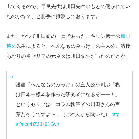
出てくるので、早良先生は川田先生のもとで働かれてい
たのかな？、と勝手に推測しております。
また、かつて川田研の一員であった、キリン博士の
郡司
芽久
先生によると、へんなものみっけ！の主人公、清棲
あかりの名セリフの元ネタは川田先生だったのだとか。
漫画「へんなものみっけ」の主人公が叫ぶ「私
は日本一標本を作った研究者になるぞーー！」
というセリフは、コラム執筆者の川田さんの言
葉だそうですよ〜！（ご本人から聞いた）
http
s://t.co/bZ3Jz91Gyn