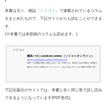
本書は元々、雑誌「
ソトコト
」で連載されているコラム
をまとめたもので、下記サイトからも読むことができま
す。
(※本書では未収録のコラムも読めます。)
ソトコト
標本バカ | sotokoto online（ソトコトオンライン）
https://sotokoto-online.jp/feature/19
標本バカ 動物の標本に魅せられた“モグラ博士”は、研究のための採取から剥製の
製作までを行う標本のスペシャリスト。あまり知られていない標本の世界へ誘い
ます。
下記出版社のサイトでは、本書と全く同じ形で試し読み
できるようになっています(PDF形式)。