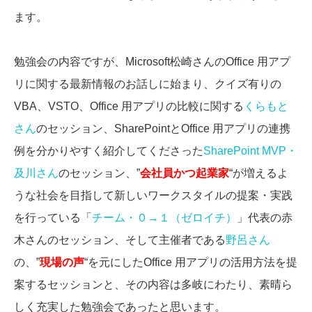
ます。
勉強会の内容ですが、Microsoft松崎さんのOffice 用アプ
リに関する最新情報のお話しに始まり、クイズ有りの
VBA、VSTO、Office 用アプリの比較に関する
くらもと
さん
のセッション、SharePointとOffice 用アプリの連携
例を分かりやすく紹介してくださった
SharePoint MVP・
及川さん
のセッション、”
会社員かつ起業家
“が増えるよ
うな社会を目指して新しいワークスタイルの提案・実践
を行っている「
チーム・０→１（ゼロイチ）
」代表の赤
木さんのセッション、そして主催者である
野呂さん
の、”
現場の声
“を元にしたOffice 用アプリの活用方法を提
案するセッションと、その内容は多岐にわたり、素晴ら
しく充実した勉強会であったと思います。