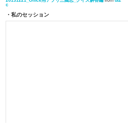
20131221_Office用アプリ三國志_クイズ解答編
from
ta2
c
・私のセッション