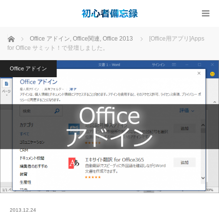
ホーム
Office アドイン
,
Office関連
,
Office 2013
[Office用アプリ]Apps
for Office サミット！で登壇しました。
Office アドイン
2013.12.24