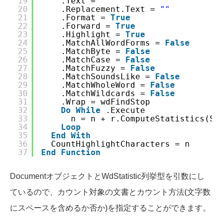
19
.Text = 
""
20
.Replacement.Text = 
""
21
.Format = 
True
22
.Forward = 
True
23
.Highlight = 
True
24
.MatchAllWordForms = 
False
25
.MatchByte = 
False
26
.MatchCase = 
False
27
.MatchFuzzy = 
False
28
.MatchSoundsLike = 
False
29
.MatchWholeWord = 
False
30
.MatchWildcards = 
False
31
.Wrap = wdFindStop
32
Do
While
.Execute
33
n = n + r.ComputeStatistics(St
34
Loop
35
End
With
36
CountHighlightCharacters = n
37
End
Function
DocumentオブジェクトとWdStatistic列挙型を引数にし
ているので、カウント対象の文書とカウント方法(文字数
にスペースを含めるか否か)を指定することができます。