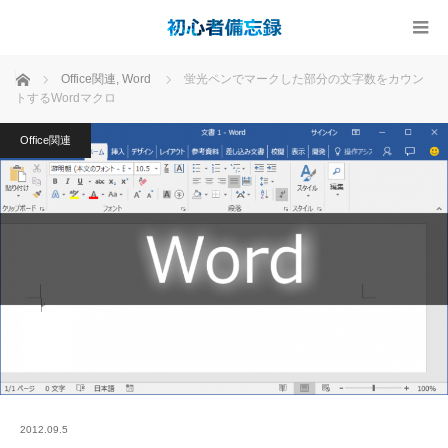
ホーム
Office関連
,
Word
蛍光ペンでマークした部分の文字数をカウン
トするWordマクロ
Office関連
2012.09.5