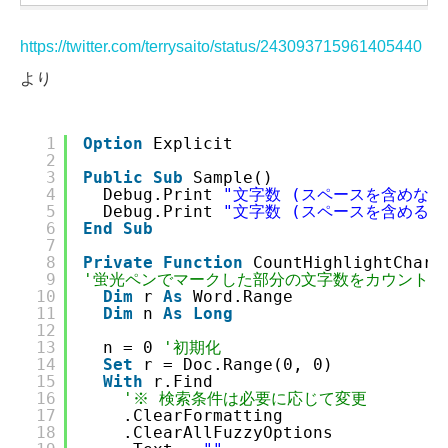
https://twitter.com/terrysaito/status/243093715961405440
より
1
Option
Explicit
2
3
Public
Sub
Sample()
4
Debug.Print 
"文字数 (スペースを含めない)
5
Debug.Print 
"文字数 (スペースを含める) 
6
End
Sub
7
8
Private
Function
CountHighlightChara
9
'蛍光ペンでマークした部分の文字数をカウントす
10
Dim
r 
As
Word.Range
11
Dim
n 
As
Long
12
13
n = 0 
'初期化
14
Set
r = Doc.Range(0, 0)
15
With
r.Find
16
'※ 検索条件は必要に応じて変更
17
.ClearFormatting
18
.ClearAllFuzzyOptions