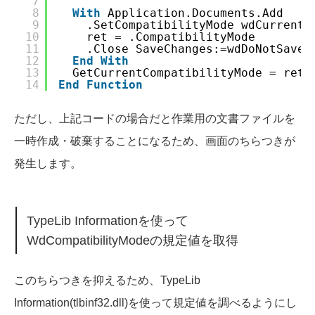
7
8
With
Application.Documents.Add
9
.SetCompatibilityMode wdCurrent
10
ret = .CompatibilityMode
11
.Close SaveChanges:=wdDoNotSaveC
12
End
With
13
GetCurrentCompatibilityMode = ret
14
End
Function
ただし、上記コードの場合だと作業用の文書ファイルを
一時作成・破棄することになるため、画面のちらつきが
発生します。
TypeLib Informationを使って
WdCompatibilityModeの規定値を取得
このちらつきを抑えるため、TypeLib
Information(tlbinf32.dll)を使って規定値を調べるようにし