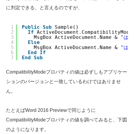
に判定できる、と言えるのですが、
1
Public
Sub
Sample()
2
If
ActiveDocument.CompatibilityMode
3
MsgBox ActiveDocument.Name & 
"は
4
Else
5
MsgBox ActiveDocument.Name & 
"は互
6
End
If
7
End
Sub
CompatibilityModeプロパティの値は必ずしもアプリケー
ションのバージョンと一致しているわけではありませ
ん。
たとえばWord 2016 Previewで同じように
CompatibilityModeプロパティの値を調べてみると、下図
のようになります。