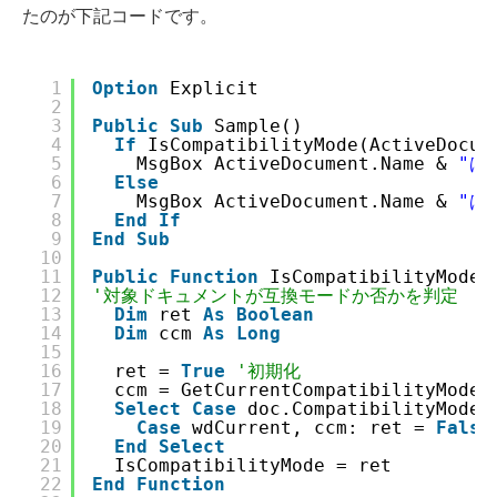
たのが下記コードです。
1
Option
Explicit
2
3
Public
Sub
Sample()
4
If
IsCompatibilityMode(ActiveDocum
5
MsgBox ActiveDocument.Name & 
"は
6
Else
7
MsgBox ActiveDocument.Name & 
"は
8
End
If
9
End
Sub
10
11
Public
Function
IsCompatibilityMode(
12
'対象ドキュメントが互換モードか否かを判定
13
Dim
ret 
As
Boolean
14
Dim
ccm 
As
Long
15
16
ret = 
True
'初期化
17
ccm = GetCurrentCompatibilityMode(
18
Select
Case
doc.CompatibilityMode
19
Case
wdCurrent, ccm: ret = 
False
20
End
Select
21
IsCompatibilityMode = ret
22
End
Function