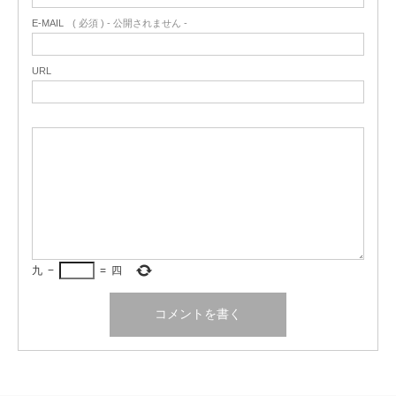
E-MAIL
( 必須 ) - 公開されません -
URL
九
−
=
四