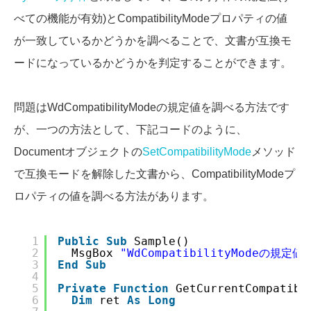
べての機能が有効)とCompatibilityModeプロパティの値
が一致しているかどうかを調べることで、文書が互換モ
ードになっているかどうかを判定することができます。
問題はWdCompatibilityModeの規定値を調べる方法です
が、一つの方法として、下記コードのように、
Documentオブジェクトの
SetCompatibilityMode
メソッド
で互換モードを解除した文書から、CompatibilityModeプ
ロパティの値を調べる方法があります。
1
Public
Sub
Sample()
2
MsgBox 
"WdCompatibilityModeの規定値
3
End
Sub
4
5
Private
Function
GetCurrentCompatibi
6
Dim
ret 
As
Long