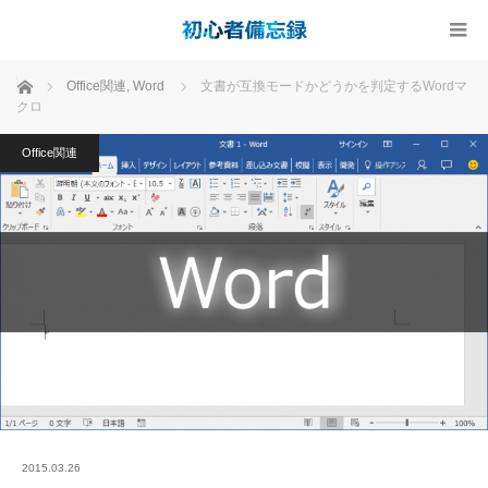
ホーム
Office関連
,
Word
文書が互換モードかどうかを判定するWordマ
クロ
Office関連
2015.03.26