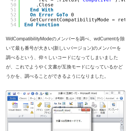
50
.Close
51
End
With
52
On
Error
GoTo
0
53
GetCurrentCompatibilityMode = ret
54
End
Function
WdCompatibilityModeのメンバーを調べ、wdCurrentを除
いて最も番号が大きい(新しいバージョン)のメンバーを
調べるという、仰々しいコードになってしまいました
が、これでようやく文書が互換モードになっているかど
うかを、調べることができるようになりました。