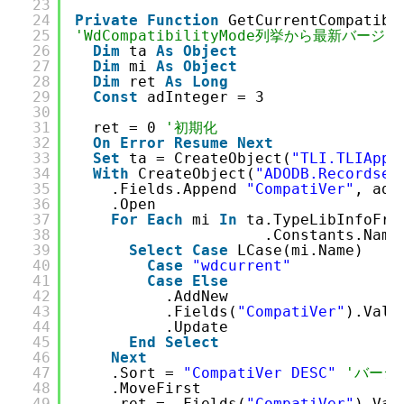
23
24
Private
Function
GetCurrentCompatibi
25
'WdCompatibilityMode列挙から最新バージ
26
Dim
ta 
As
Object
27
Dim
mi 
As
Object
28
Dim
ret 
As
Long
29
Const
adInteger = 3
30
31
ret = 0 
'初期化
32
On
Error
Resume
Next
33
Set
ta = CreateObject(
"TLI.TLIAppl
34
With
CreateObject(
"ADODB.Recordset
35
.Fields.Append 
"CompatiVer"
, adI
36
.Open
37
For
Each
mi 
In
ta.TypeLibInfoFro
38
.Constants.Name
39
Select
Case
LCase(mi.Name)
40
Case
"wdcurrent"
41
Case
Else
42
.AddNew
43
.Fields(
"CompatiVer"
).Valu
44
.Update
45
End
Select
46
Next
47
.Sort = 
"CompatiVer DESC"
'バージ
48
.MoveFirst
49
ret = .Fields(
"CompatiVer"
).Val