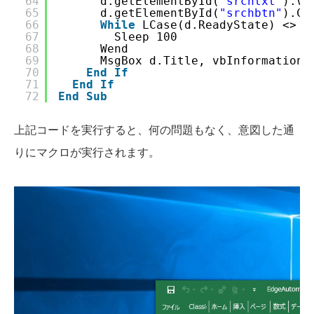
64
d.getElementById(
"srchtxt"
).Va
65
d.getElementById(
"srchbtn"
).Cl
66
While
LCase(d.ReadyState) <> 
"
67
Sleep 100
68
Wend
69
MsgBox d.Title, vbInformation 
70
End
If
71
End
If
72
End
Sub
上記コードを実行すると、何の問題もなく、意図した通
りにマクロが実行されます。