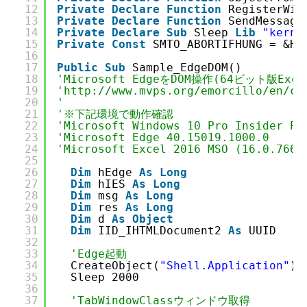
12
Private
Declare
Function
RegisterWin
13
Private
Declare
Function
SendMessage
14
Private
Declare
Sub
Sleep 
Lib
"kerne
15
Private
Const
SMTO_ABORTIFHUNG = &H2
16
17
Public
Sub
Sample_EdgeDOM()
18
'Microsoft EdgeをDOM操作(64ビット版Ex
19
'
http://www.mvps.org/emorcillo/en/co
20
'
21
'※下記環境で動作確認
22
'Microsoft Windows 10 Pro Insider 
23
'Microsoft Edge 40.15019.1000.0
24
'Microsoft Excel 2016 MSO (16.0.766
25
26
Dim
hEdge 
As
Long
27
Dim
hIES 
As
Long
28
Dim
msg 
As
Long
29
Dim
res 
As
Long
30
Dim
d 
As
Object
31
Dim
IID_IHTMLDocument2 
As
UUID
32
33
'Edge起動
34
CreateObject(
"Shell.Application"
).
35
Sleep 2000
36
37
'TabWindowClassウィンドウ取得