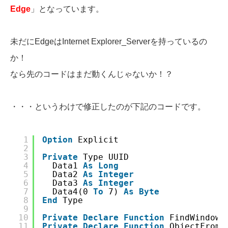
Edge
」となっています。
未だにEdgeはInternet Explorer_Serverを持っているの
か！
なら先のコードはまだ動くんじゃないか！？
・・・というわけで修正したのが下記のコードです。
1
Option
Explicit
2
3
Private
Type UUID
4
Data1 
As
Long
5
Data2 
As
Integer
6
Data3 
As
Integer
7
Data4(0 
To
7) 
As
Byte
8
End
Type
9
10
Private
Declare
Function
FindWindowE
11
Private
Declare
Function
ObjectFromL