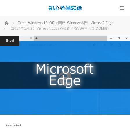
ホーム
Excel
,
Windows 10
,
Office関連
,
Windows関連
,
Microsoft Edge
【2017年1月版】Microsoft Edgeを操作するVBAマクロ(DOM編)
Excel
2017.01.31