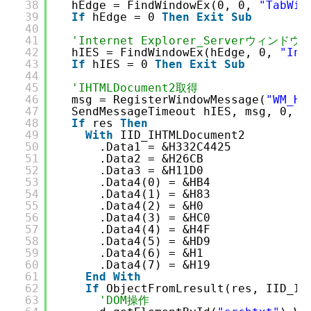
38
hEdge = FindWindowEx(0, 0, 
"TabWin
39
If
hEdge = 0 
Then
Exit
Sub
40
41
'Internet Explorer_Serverウィンドウ
42
hIES = FindWindowEx(hEdge, 0, 
"Int
43
If
hIES = 0 
Then
Exit
Sub
44
45
'IHTMLDocument2取得
46
msg = RegisterWindowMessage(
"WM_HT
47
SendMessageTimeout hIES, msg, 0, 0
48
If
res 
Then
49
With
IID_IHTMLDocument2
50
.Data1 = &H332C4425
51
.Data2 = &H26CB
52
.Data3 = &H11D0
53
.Data4(0) = &HB4
54
.Data4(1) = &H83
55
.Data4(2) = &H0
56
.Data4(3) = &HC0
57
.Data4(4) = &H4F
58
.Data4(5) = &HD9
59
.Data4(6) = &H1
60
.Data4(7) = &H19
61
End
With
62
If
ObjectFromLresult(res, IID_IH
63
'DOM操作