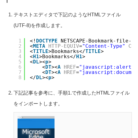
テキストエディタで下記のようなHTMLファイル
(UTF-8)を作成します。
1
<!
DOCTYPE
NETSCAPE-Bookmark-file-1>
2
<
META
HTTP-EQUIV
=
"Content-Type"
CON
3
<
TITLE
>Bookmarks</
TITLE
>
4
<
H1
>Bookmarks</
H1
>
5
<
DL
><
p
>
6
<
DT
><
A
HREF
=
"javascript:alert('
7
<
DT
><
A
HREF
=
"javascript:documen
8
</
DL
><
p
>
下記記事を参考に、手順1.で作成したHTMLファイル
をインポートします。