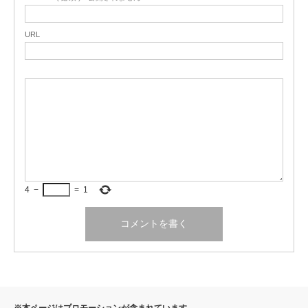
URL
4
−
=
1