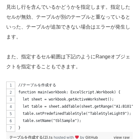
見出し行を含んでいるかどうかを指定します。指定した
セルが無効、テーブルが別のテーブルと重なっていると
いった、テーブルが追加できない場合はエラーが発生し
ます。
また、指定するセル範囲は下記のようにRangeオブジェ
クトを指定することもできます。
//テーブルを作成する
function main(workbook: ExcelScript.Workbook) {
  let sheet = workbook.getActiveWorksheet();
  let table = sheet.addTable(sheet.getRange("A1:B101"),
  table.setPredefinedTableStyle("TableStyleLight9");
  table.setName("tblSample");
}
テーブルを作成する(2).ts
hosted with
by
GitHub
view raw