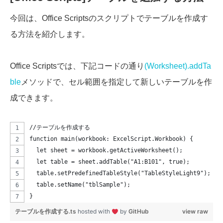
今回は、Office Scriptsのスクリプトでテーブルを作成す
る方法を紹介します。
Office Scriptsでは、下記コードの通り
(Worksheet).addTa
ble
メソッドで、セル範囲を指定して新しいテーブルを作
成できます。
//テーブルを作成する
function main(workbook: ExcelScript.Workbook) {
  let sheet = workbook.getActiveWorksheet();
  let table = sheet.addTable("A1:B101", true);
  table.setPredefinedTableStyle("TableStyleLight9");
  table.setName("tblSample");
}
テーブルを作成する.ts
hosted with
by
GitHub
view raw