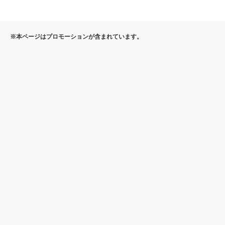
soft.c
soft.c
m/nl-be/
om/nl
om/nl-
om/nl
store/re
e/stor
※本ページはプロモーションが含まれています。
be/sto
-be/st
dir/FX1
redir/
re/
ore/re
028252
X103
dir/F
92.aspx
81723
X102
aspx
8253
73.as
px
オランダ語
http://
http://
http://offi
http://
office.
office.
ce.micro
fice.m