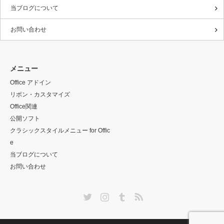
当ブログについて
office.
office.
ce.micro
fice.m
micro
micro
soft.co
rosoft
お問い合わせ
soft.c
soft.c
m/ca-es/
om/ca
om/ca
om/c
store/re
es/sto
メニュー
-es/st
a-es/
dir/FX1
e/redir
Office アドイン
リボン・カスタマイズ
ore/
store/
028252
FX10
Office関連
redir/
92.aspx
9817
公開ソフト
クラシックスタイルメニュー for Offic
FX10
3.asp
e
2825
当ブログについて
お問い合わせ
373.a
spx
Twitter
Instagram
Tumblr
RSS