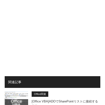
id/stor
-id/st
r/FX102
redir/
e/
ore/re
825292.
X103
dir/F
aspx
81723
X102
aspx
8253
73.as
px
ウクライナ語
http://
http://
http://offi
http://
office.
office.
ce.micro
fice.m
関連記事
micro
micro
soft.co
rosoft
soft.c
soft.c
m/uk-u
om/uk
Office関連
om/uk
om/u
a/store/r
ua/sto
[Office VBA]ADOでSharePointリストに接続する