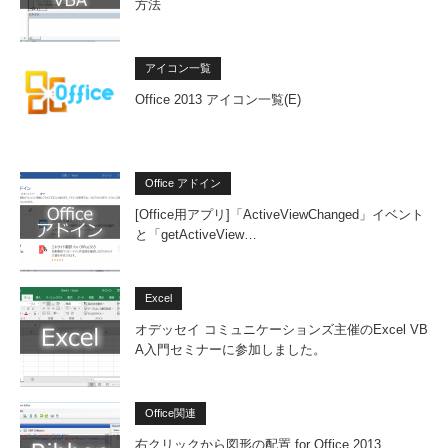
方法
-ua/st
k-ua/
edir/FX
e/redir
ore/
store/
102825
FX10
アイコン一覧
redir/
292.asp
9817
Office 2013 アイコン一覧(E)
FX10
x
3.asp
2825
373.a
Office アドイン
[Office用アプリ]「ActiveViewChanged」イベント
spx
と「getActiveView…
Excel
ウズベク語
http://
http://
http://offi
http://
オデッセイ コミュニケーションズ主催のExcel VB
(ラテン)
office.
office.
ce.micro
fice.m
A入門セミナーに参加しました。
micro
micro
soft.co
rosoft
soft.c
soft.c
m/uz-lat
om/uz
Office関連
右クリックから図形の配置 for Office 2013
om/uz
om/u
n-uz/sto
atn-uz