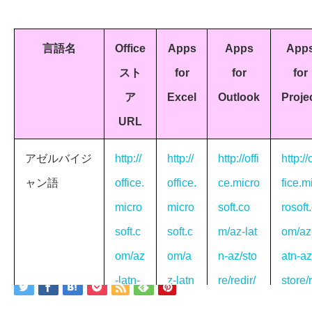
言語名
Office
Apps
Apps
App
スト
for
for
for
ア
Excel
Outlook
Proje
URL
アゼルバイジ
http://
http://
http://offi
http://
ャン語
office.
office.
ce.micro
fice.m
micro
micro
soft.co
rosoft
soft.c
soft.c
m/az-lat
om/az
om/az
om/a
n-az/sto
atn-az
-latn-
z-latn
re/redir/
store/
az/sto
-az/st
FX1028
dir/F