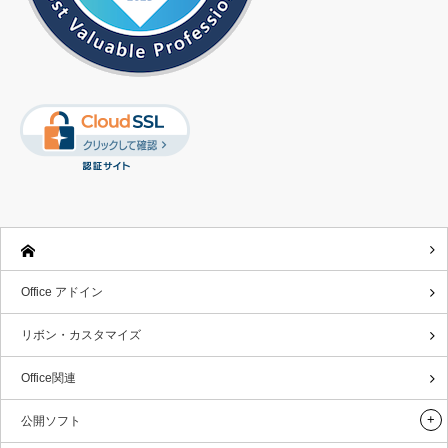
micro
micro
soft.co
rosoft
soft.c
soft.c
m/kk-kz/
om/kk
om/kk
om/kk
store/re
kz/sto
-kz/st
-kz/st
dir/FX1
e/redir
ore/
ore/re
028252
FX10
dir/F
92.aspx
9817
X102
3.asp
8253
Office アドイン
73.as
リボン・カスタマイズ
px
Office関連
公開ソフト
カタルニア語
http://
http://
http://offi
http://