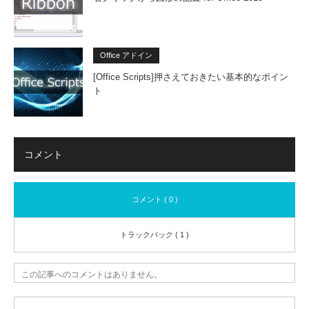
-latn-
z-latn
re/redir/
store/
uz/sto
-uz/st
FX1028
dir/F
Office アドイン
re/
ore/re
25292.a
0398
[Office Scripts]押さえておきたい基本的なポイン
ト
dir/F
spx
23.as
X102
x
8253
コメント
73.as
px
コメント ( 0 )
エストニア語
http://
http://
http://offi
http://
トラックバック ( 1 )
office.
office.
ce.micro
fice.m
この記事へのコメントはありません。
micro
micro
soft.co
rosoft
soft.c
soft.c
m/et-ee/
om/et