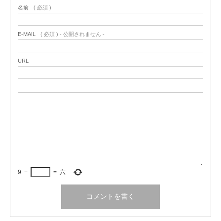
名前
( 必須 )
om/et-
om/et
store/re
e/stor
ee/sto
-ee/st
dir/FX1
redir/
E-MAIL
( 必須 ) - 公開されません -
re/
ore/re
028252
X103
URL
dir/F
92.aspx
81723
X102
aspx
8253
73.as
px
9
−
=
六
オランダ語
http://
http://
http://offi
http://
office.
office.
ce.micro
fice.m
micro
micro
soft.co
rosoft