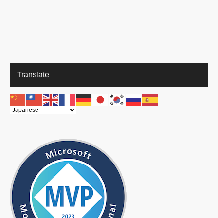
micro
micro
soft.co
rosoft
soft.c
soft.c
m/nl-nl/s
om/nl
om/nl-
om/nl
tore/redi
l/store
nl/stor
-nl/st
r/FX102
edir/
e/
ore/re
825292.
1039
Translate
dir/F
aspx
723.a
X102
px
8253
73.as
px
カザフ語
http://
http://
http://offi
http://
office.
office.
ce.micro
fice.m