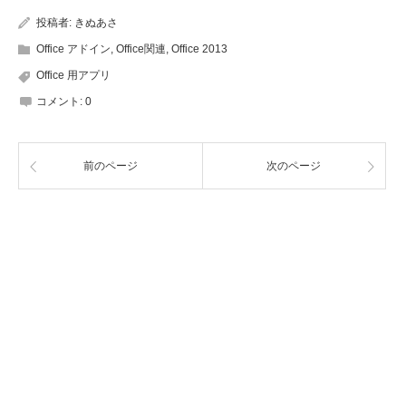
re/
ore/re
25292.a
0398
投稿者:
きぬあさ
Office アドイン
,
Office関連
,
Office 2013
dir/F
spx
23.as
Office 用アプリ
X102
x
コメント:
0
8253
73.as
前のページ
次のページ
px
アラビア語
http://
http://
http://offi
http://
office.
office.
ce.micro
fice.m
micro
micro
soft.co
rosoft
soft.c
soft.c
m/ar-sa/
om/ar
om/ar
om/ar
store/re
a/stor
-sa/st
-sa/st
dir/FX1
redir/