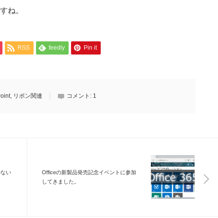
すね。
RSS
feedly
Pin it
oint
,
リボン関連
コメント:
1
向かない
Officeの新製品発売記念イベントに参加
してきました。