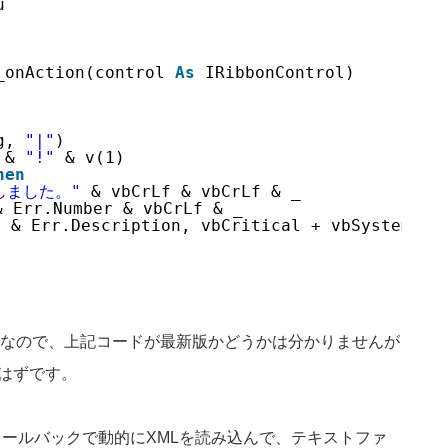
u
_onAction(control 
As
IRibbonControl)
g, 
"|"
)
 & 
"!"
& v(1)
hen
しました。"
& vbCrLf & vbCrLf & _
& Err.Number & vbCrLf & _
"
& Err.Description, vbCritical + vbSystemMod
なので、上記コードが最新版かどうかは分かりませんが
いはずです。
nt属性のコールバックで動的にXMLを読み込んで、テキストファ