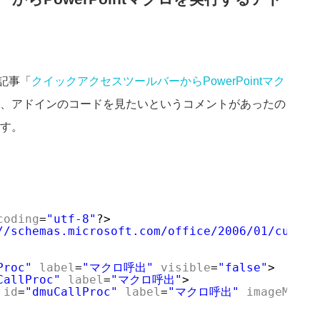
の記事「
クイックアクセスツールバーからPowerPointマク
、アドインのコードを見たいというコメントがあったの
す。
coding
=
"utf-8"
?>
//schemas.microsoft.com/office/2006/01/custom
Proc"
label
=
"マクロ呼出"
visible
=
"false"
>
CallProc"
label
=
"マクロ呼出"
>
id
=
"dmuCallProc"
label
=
"マクロ呼出"
imageMso
=
"