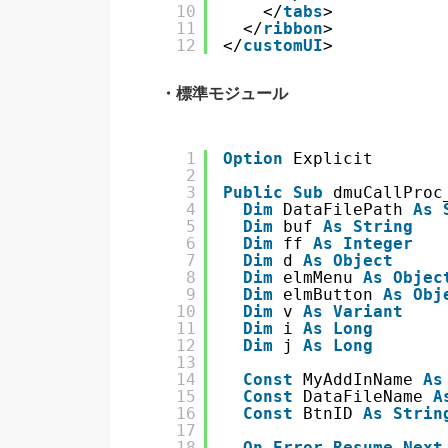
10
</
tabs
>
11
</
ribbon
>
12
</
customUI
>
・標準モジュール
1
Option
Explicit
2
3
Public
Sub
dmuCallProc
4
Dim
DataFilePath 
As
5
Dim
buf 
As
String
6
Dim
ff 
As
Integer
7
Dim
d 
As
Object
8
Dim
elmMenu 
As
Objec
9
Dim
elmButton 
As
Obj
10
Dim
v 
As
Variant
11
Dim
i 
As
Long
12
Dim
j 
As
Long
13
14
Const
MyAddInName 
As
15
Const
DataFileName 
A
16
Const
BtnID 
As
Strin
17
18
On
Error
Resume
Next