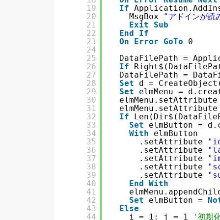
19
If
Application.AddIn
20
MsgBox 
"アドインが読
21
Exit
Sub
22
End
If
23
On
Error
GoTo
0
24
25
DataFilePath = Appli
26
If
Right$(DataFilePa
27
DataFilePath = DataF
28
Set
d = CreateObject
29
Set
elmMenu = d.crea
30
elmMenu.setAttribute
31
elmMenu.setAttribute
32
If
Len(Dir$(DataFile
33
Set
elmButton = d.
34
With
elmButton
35
.setAttribute 
"i
36
.setAttribute 
"l
37
.setAttribute 
"i
38
.setAttribute 
"s
39
.setAttribute 
"s
40
End
With
41
elmMenu.appendChil
42
Set
elmButton = 
No
43
Else
44
i = 1: j = 1 
'初期