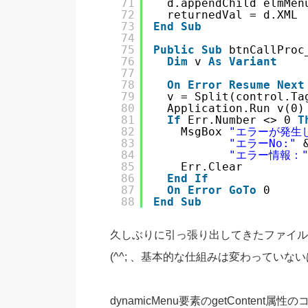
71
d.appendChild elmMen
72
returnedVal = d.XML
73
End
Sub
74
75
Public
Sub
btnCallProc
76
Dim
v 
As
Variant
77
78
On
Error
Resume
Next
79
v = Split(control.Ta
80
Application.Run v(0)
81
If
Err.Number <> 0 
T
82
MsgBox 
"エラーが発生
83
"エラーNo:"
84
"エラー情報：
85
Err.Clear
86
End
If
87
On
Error
GoTo
0
88
End
Sub
久しぶりに引っ張り出してきたファイル
(^^; 、基本的な仕組みは変わっていな
dynamicMenu要素のgetConte