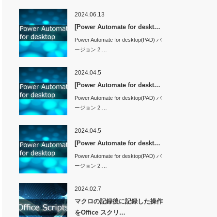
2024.06.13
[Power Automate for deskt…
Power Automate for desktop(PAD) バ
ージョン 2.…
2024.04.5
[Power Automate for deskt…
returnedVal)
Power Automate for desktop(PAD) バ
ージョン 2.…
2024.04.5
[Power Automate for deskt…
Power Automate for desktop(PAD) バ
ージョン 2.…
2024.02.7
マクロの記録後に記録した操作
をOffice スクリ…