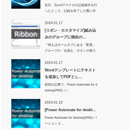
先日、Excelでマクロの記録操作を行
, vbCritical + vbSystemModal
ったところ、記録を終了した際に作
業ウィンド…
2024.01.17
[リボン・カスタマイズ]組み込
みのグループに独自の…
h & "
\"
『例えばホームタブにある「配置」
グループの「右揃え」ボタンの後ろ
に独自のボタンを…
e/2006/01/customui
"
2024.01.17
Wordテンプレートにテキスト
を追加してPDFとし…
前回の記事で、Power Automate for d
esktop(PAD) バ…
2024.01.10
かどうかご確認ください。"
[Power Automate for deskt…
Power Automate for desktop(PAD) バ
ージョン 2.…