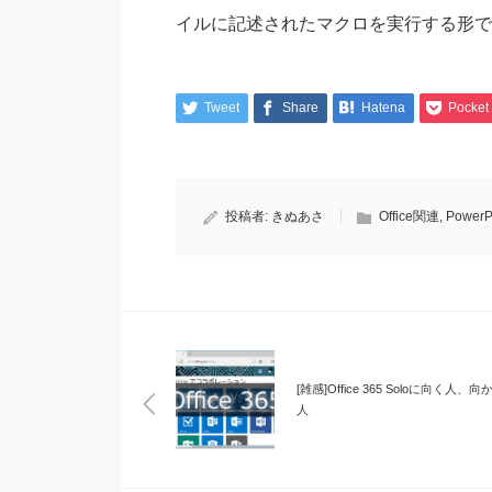
イルに記述されたマクロを実行する形で
Tweet
Share
Hatena
Pocket
投稿者:
きぬあさ
Office関連
,
PowerP
[雑感]Office 365 Soloに向く人、
人