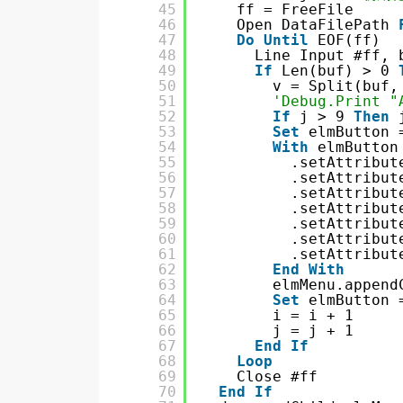
45
ff = FreeFile
46
Open DataFilePath 
47
Do
Until
EOF(ff)
48
Line Input #ff, 
49
If
Len(buf) > 0 
50
v = Split(buf,
51
'Debug.Print "
52
If
j > 9 
Then
53
Set
elmButton 
54
With
elmButton
55
.setAttribut
56
.setAttribut
57
.setAttribut
58
.setAttribut
59
.setAttribut
60
.setAttribut
61
.setAttribut
62
End
With
63
elmMenu.append
64
Set
elmButton 
65
i = i + 1
66
j = j + 1
67
End
If
68
Loop
69
Close #ff
70
End
If