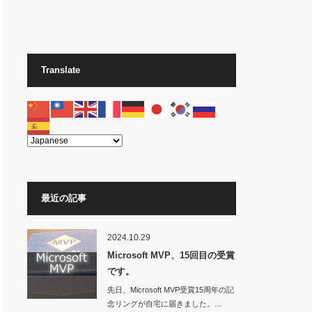
Translate
最近の記事
ui
"
>
2024.10.29
Microsoft MVP、15回目の受賞
です。
VisualBasic"
size
=
"normal"
screentip
=
"マクロ呼
先日、Microsoft MVP受賞15周年の記
念リングが自宅に届きました。…