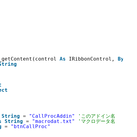
_getContent(control 
As
IRibbonControl, 
ByRef
String
t
ect
String
= 
"CallProcAddin"
'このアドイン名
s
String
= 
"macrodat.txt"
'マクロデータ名
g
= 
"btnCallProc"