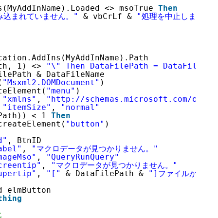
s(MyAddInName).Loaded <> msoTrue 
Then
み込まれていません。"
& vbCrLf & 
"処理を中止します。"
cation.AddIns(MyAddInName).Path
th, 1) <> 
"\" Then DataFilePath = DataFilePat
ilePath & DataFileName
(
"Msxml2.DOMDocument"
)
teElement(
"menu"
)
 
"xmlns"
, 
"
http://schemas.microsoft.com/offic
 
"itemSize"
, 
"normal"
Path)) < 1 
Then
createElement(
"button"
)
d"
, BtnID
abel"
, 
"マクロデータが見つかりません。"
mageMso"
, 
"QueryRunQuery"
creentip"
, 
"マクロデータが見つかりません。"
upertip"
, 
"["
& DataFilePath & 
"]ファイルがある
d elmButton
thing
化