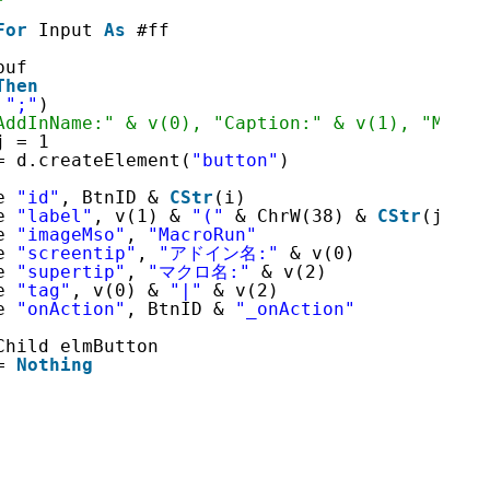
For
Input 
As
#ff
buf
Then
 
";"
)
AddInName:" & v(0), "Caption:" & v(1), "Macro
j = 1
= d.createElement(
"button"
)
e 
"id"
, BtnID & 
CStr
(i)
e 
"label"
, v(1) & 
"("
& ChrW(38) & 
CStr
(j) & 
e 
"imageMso"
, 
"MacroRun"
e 
"screentip"
, 
"アドイン名:"
& v(0)
e 
"supertip"
, 
"マクロ名:"
& v(2)
e 
"tag"
, v(0) & 
"|"
& v(2)
e 
"onAction"
, BtnID & 
"_onAction"
Child elmButton
= 
Nothing