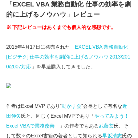
「EXCEL VBA 業務自動化 仕事の効率を劇
的に上げるノウハウ」レビュー
※ 下記レビューはあくまでも個人的な感想です。
2015年4月17日に発売された「
EXCEL VBA 業務自動化
[ビジテク] 仕事の効率を劇的に上げるノウハウ 2013/201
0/2007対応
」を早速購入してきました。
作者はExcel MVPであり“
動かす会
”会長として有名な
近
田伸矢
氏と、同じくExcel MVPであり「
やってみよう！
Excel VBAで業務改善！
」の作者でもある
武藤玄
氏、そ
して数々のExcel書籍の著者として知られる
早坂清志
氏の