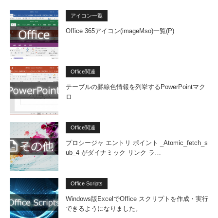
アイコン一覧
Office 365アイコン(imageMso)一覧(P)
Office関連
テーブルの罫線色情報を列挙するPowerPointマク
ロ
Office関連
プロシージャ エントリ ポイント _Atomic_fetch_s
ub_4 がダイナミック リンク ラ…
Office Scripts
Windows版ExcelでOffice スクリプトを作成・実行
できるようになりました。