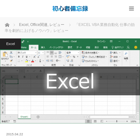
ホーム
Excel
,
Office関連
,
レビュー
「EXCEL VBA 業務自動化 仕事の効
率を劇的に上げるノウハウ」レビュー
Excel
2015.04.22