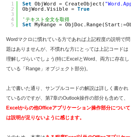
1
Set
ObjWord = CreateObject(
"Word.Appl
2
ObjWord.Visible = 
True
3
4
'テキスト全文を取得
5
Set
MyRange = ObjDoc.Range(Start:=Obj
Wordマクロに慣れている方であれば上記程度の説明で問
題はありませんが、不慣れな方にとっては上記コードは
理解しづらいでしょう(特にExcelとWord、両方に存在し
ている「Range」オブジェクト部分)。
上で書いた通り、サンプルコードの解説は詳しく書かれ
ているのですが、第7章のOutlook操作の部分も含めて、
Excelからの他Officeアプリケーション操作部分について
は説明が足りないように感じます。