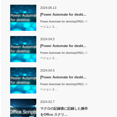
2024.06.13
[Power Automate for deskt…
Power Automate for desktop(PAD) バ
ージョン 2.…
2024.04.5
[Power Automate for deskt…
Power Automate for desktop(PAD) バ
ージョン 2.…
2024.04.5
[Power Automate for deskt…
Power Automate for desktop(PAD) バ
ージョン 2.…
2024.02.7
マクロの記録後に記録した操作
をOffice スクリ…