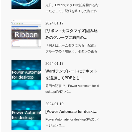
先日、Excelでマクロの記録操作を行
ったところ、記録を終了した際に作
業ウィンド…
2024.01.17
[リボン・カスタマイズ]組み込
みのグループに独自の…
『例えばホームタブにある「配置」
グループの「右揃え」ボタンの後ろ
に独自のボタンを…
2024.01.17
Wordテンプレートにテキスト
を追加してPDFとし…
前回の記事で、Power Automate for d
esktop(PAD) バ…
2024.01.10
[Power Automate for deskt…
Power Automate for desktop(PAD) バ
ージョン 2.…