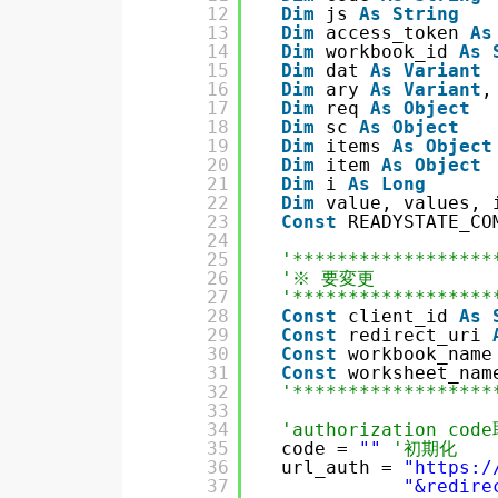
12
Dim
js 
As
String
13
Dim
access_token 
As
14
Dim
workbook_id 
As
15
Dim
dat 
As
Variant
16
Dim
ary 
As
Variant
,
17
Dim
req 
As
Object
18
Dim
sc 
As
Object
19
Dim
items 
As
Object
20
Dim
item 
As
Object
21
Dim
i 
As
Long
22
Dim
value, values, 
23
Const
READYSTATE_CO
24
25
'******************
26
'※ 要変更
27
'******************
28
Const
client_id 
As
29
Const
redirect_uri 
30
Const
workbook_name
31
Const
worksheet_nam
32
'******************
33
34
'authorization cod
35
code = 
""
'初期化
36
url_auth = 
"
https:/
37
"&redire