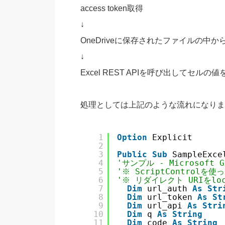
access token取得
↓
OneDriveに保存されたファイルの中からSam
↓
Excel REST APIを呼び出してセルの
処理としては上記のような流れになりま
1
Option
Explicit
2
3
Public
Sub
SampleExce
4
'サンプル - Microsoft G
5
'※ ScriptControl
6
'※ リダイレクト URIをl
7
Dim
url_auth 
As
Str
8
Dim
url_token 
As
St
9
Dim
url_api 
As
Stri
10
Dim
q 
As
String
11
Dim
code 
As
String