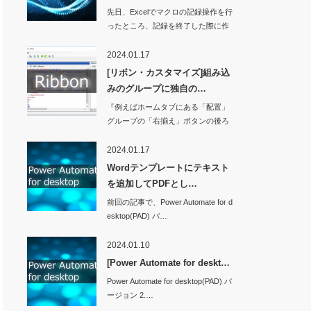
先日、Excelでマクロの記録操作を行
ったところ、記録を終了した際に作
業ウィンド…
2024.01.17
[リボン・カスタマイズ]組み込
みのグループに独自の…
『例えばホームタブにある「配置」
グループの「右揃え」ボタンの後ろ
に独自のボタンを…
2024.01.17
Wordテンプレートにテキスト
を追加してPDFとし…
前回の記事で、Power Automate for d
esktop(PAD) バ…
2024.01.10
[Power Automate for deskt…
Power Automate for desktop(PAD) バ
ージョン 2.…