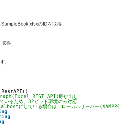
pleBook.xlsxのIDを取得
値を取得
す。
lRestAPI()
raph(Excel REST API)呼び出し
を使っているため、32ビット環境のみ対応
ocalhostにしている場合は、ローカルサーバー(XAMPP他
ing
ring
ng