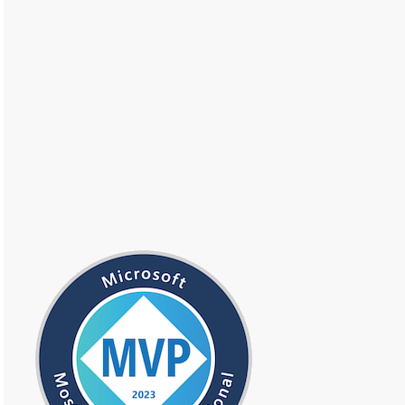
レクト URI
ok名
名
orize?response_type=code
"
& _