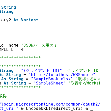
String
String
 ary2 
As
Variant
id, name 
'JSONパース用ダミー
MPLETE = 4
*****************
*****************
String
= 
"(クライアント ID)"
'クライアント ID
As
String
= 
"
http://localhost/WBSample
"
'リダイ
 
As
String
= 
"SampleBook.xlsx"
'取得するWorkbo
e 
As
String
= 
"SampleSheet"
'取得するWorksheet
*****************
e取得
/login.microsoftonline.com/common/oauth2/auth
ct_uri="
& EncodeURL(redirect_uri) & _