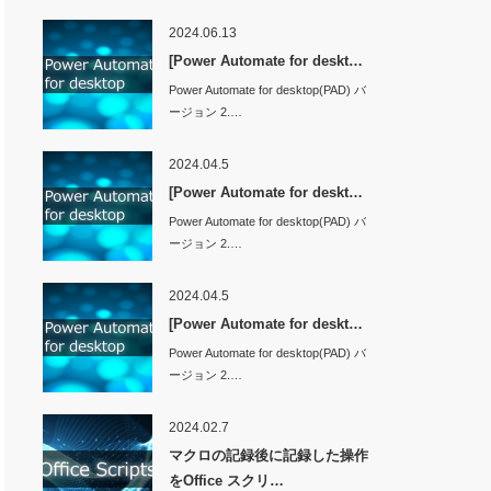
2024.06.13
[Power Automate for deskt…
Power Automate for desktop(PAD) バ
ージョン 2.…
2024.04.5
[Power Automate for deskt…
Power Automate for desktop(PAD) バ
ージョン 2.…
2024.04.5
[Power Automate for deskt…
Power Automate for desktop(PAD) バ
ージョン 2.…
2024.02.7
マクロの記録後に記録した操作
をOffice スクリ…