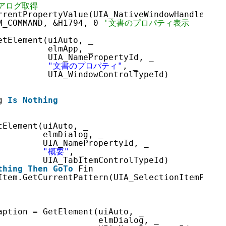
アログ取得
rrentPropertyValue(UIA_NativeWindowHandleProp
M_COMMAND, &H1794, 0 
'文書のプロパティ表示
etElement(uiAuto, _
elmApp, _
UIA_NamePropertyId, _
"文書のプロパティ"
, _
UIA_WindowControlTypeId)
g 
Is
Nothing
tElement(uiAuto, _
elmDialog, _
UIA_NamePropertyId, _
"概要"
, _
UIA_TabItemControlTypeId)
thing
Then
GoTo
Fin
Item.GetCurrentPattern(UIA_SelectionItemPatte
aption = GetElement(uiAuto, _
elmDialog, _