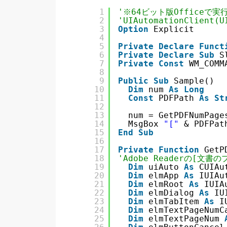
1
'※64ビット版Officeで
2
'UIAutomationClient(
3
Option
Explicit
4
5
Private
Declare
Funct
6
Private
Declare
Sub
S
7
Private
Const
WM_COMM
8
9
Public
Sub
Sample()
10
Dim
num 
As
Long
11
Const
PDFPath 
As
St
12
13
num = GetPDFNumPage
14
MsgBox 
"["
& PDFPat
15
End
Sub
16
17
Private
Function
GetP
18
'Adobe Readerの[文
19
Dim
uiAuto 
As
CUIAu
20
Dim
elmApp 
As
IUIAu
21
Dim
elmRoot 
As
IUIA
22
Dim
elmDialog 
As
IU
23
Dim
elmTabItem 
As
I
24
Dim
elmTextPageNumC
25
Dim
elmTextPageNum 