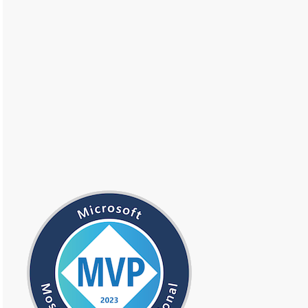
elmTextPageNumCaption)
ernId)
rnId)