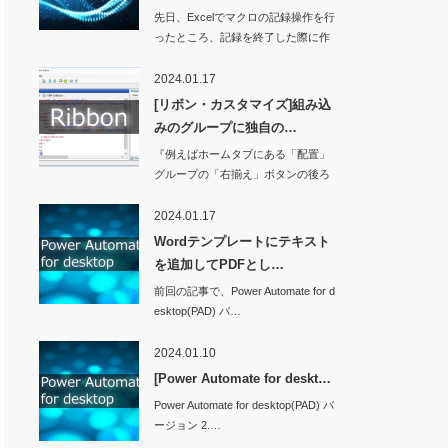
先日、Excelでマクロの記録操作を行
ったところ、記録を終了した際に作
業ウィンド…
2024.01.17
geA"
(
ByVal
hWnd 
As
Long
, 
ByVal
wMsg 
As
Long
,
[リボン・カスタマイズ]組み込
Long
)
みのグループに独自の…
『例えばホームタブにある「配置」
グループの「右揃え」ボタンの後ろ
に独自のボタンを…
2024.01.17
Wordテンプレートにテキスト
+ vbSystemModal
を追加してPDFとし…
前回の記事で、Power Automate for d
tring
) 
As
Long
esktop(PAD) バ…
2024.01.10
[Power Automate for deskt…
Power Automate for desktop(PAD) バ
ージョン 2.…