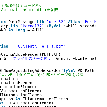
実行する場合は要コード変更
UIAutomationCore.dll)要参照
ion
PostMessage 
Lib
"user32"
Alias
"PostMessa
leep 
Lib
"kernel32"
(
ByVal
dwMilliseconds 
As
AND 
As
Long
= &H111
ring
= 
"C:\Test\T e s t.pdf"
sUsingAdobeReader(PDFPath)
h & 
"]ファイルのページ数："
& num, vbInformation 
DFNumPagesUsingAdobeReader(
ByVal
PDFPath 
As
S
書のプロパティ]ダイアログからPDFのページ数を取得
tomation
tomationElement
utomationElement
IAutomationElement
UIAutomationElement
aption 
As
IUIAutomationElement
As
IUIAutomationElement