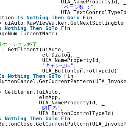
UIA_NamePropertyId, _
"ページ数 :"
, _
UIA_TextControlTypeId)
ption 
Is
Nothing
Then
GoTo
Fin
= uiAuto.RawViewWalker.GetNextSiblingElement(
s
Nothing
Then
GoTo
Fin
ageNum.CurrentName)
リケーション終了
 = GetElement(uiAuto, _
elmDialog, _
UIA_NamePropertyId, _
"キャンセル"
, _
UIA_ButtonControlTypeId)
Is
Nothing
Then
GoTo
Fin
ButtonCancel.GetCurrentPattern(UIA_InvokePatt
= GetElement(uiAuto, _
elmApp, _
UIA_NamePropertyId, _
"閉じる"
, _
UIA_ButtonControlTypeId)
s
Nothing
Then
GoTo
Fin
ButtonClose.GetCurrentPattern(UIA_InvokePatte