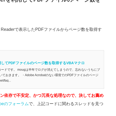
be Readerで表示したPDFファイルからページ数を取得す
rを利用してPDFファイルのページ数を取得するVBAマクロ
コードです。 mougは半年でログが消えてしまうので、忘れないうちにブ
おきます。 ・Adobe Acrobatのない環境でのPDFファイルのページ
t/faq...
ン依存で不安定、かつ冗長な処理なので、決してお薦め
obeのフォーラム
で、上記コードに関わるスレッドを見つ