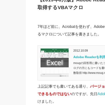
取得するVBAマクロ
7年ほど前に、Acrobatを使わず、Ado
るマクロについて記事を書きました。
2012.10.09
Adobe Reade
mougの回答用に書いた
ログの方にもコードを書いて
数取得 http://www.moug.ne
上記記事でも書いてある通り、
バージョ
できるものではない
のですが、先日
Ad
けました。