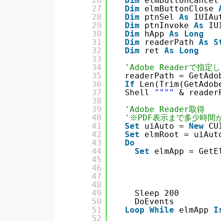
26
Dim
elmButtonCancel
27
Dim
elmButtonClose 
28
Dim
ptnSel 
As
IUIAu
29
Dim
ptnInvoke 
As
IU
30
Dim
hApp 
As
Long
31
Dim
readerPath 
As
S
32
Dim
ret 
As
Long
33
34
'Adobe Readerで指
35
readerPath = GetAdo
36
If
Len(Trim(GetAdob
37
Shell 
""
""
& reader
38
39
'Adobe Reader取得
40
'※PDF表示まで多少時間
41
Set
uiAuto = 
New
CU
42
Set
elmRoot = uiAut
43
Do
44
Set
elmApp = GetE
45
46
47
48
49
Sleep 200
50
DoEvents
51
Loop
While
elmApp 
I
52