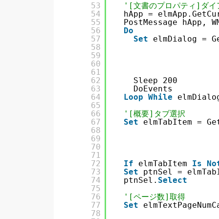
53
'[文書のプロパティ]ダイ
54
hApp = elmApp.GetCu
55
PostMessage hApp, W
56
Do
57
Set
elmDialog = G
58
59
60
61
62
Sleep 200
63
DoEvents
64
Loop
While
elmDialo
65
66
'[概要]タブ選択
67
Set
elmTabItem = Ge
68
69
70
71
72
If
elmTabItem 
Is
No
73
Set
ptnSel = elmTab
74
ptnSel.
Select
75
76
'[ページ数]取得
77
Set
elmTextPageNumC
78