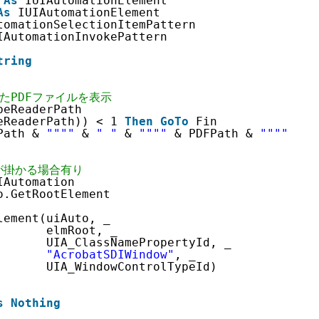
 
As
IUIAutomationElement
As
IUIAutomationElement
tomationSelectionItemPattern
IAutomationInvokePattern
tring
定したPDFファイルを表示
beReaderPath
eReaderPath)) < 1 
Then
GoTo
Fin
Path & 
""
""
& 
" "
& 
""
""
& PDFPath & 
""
""
, vb
が掛かる場合有り
IAutomation
o.GetRootElement
lement(uiAuto, _
elmRoot, _
UIA_ClassNamePropertyId, _
"AcrobatSDIWindow"
, _
UIA_WindowControlTypeId)
s
Nothing