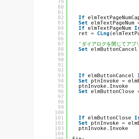
79
80
81
82
If
elmTextPageNumCa
83
Set
elmTextPageNum 
84
If
elmTextPageNum 
I
85
ret = 
CLng
(elmTextP
86
87
'ダイアログを閉じてアプ
88
Set
elmButtonCancel
89
90
91
92
93
If
elmButtonCancel 
94
Set
ptnInvoke = elm
95
ptnInvoke.Invoke
96
Set
elmButtonClose 
97
98
99
100
101
If
elmButtonClose 
I
102
Set
ptnInvoke = elm
103
ptnInvoke.Invoke
104
105
Fin: