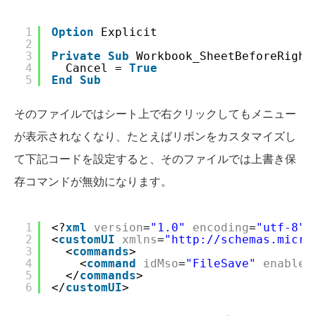
1
Option
Explicit
2
3
Private
Sub
Workbook_SheetBeforeRight
4
Cancel = 
True
5
End
Sub
そのファイルではシート上で右クリックしてもメニュー
が表示されなくなり、たとえばリボンをカスタマイズし
て下記コードを設定すると、そのファイルでは上書き保
存コマンドが無効になります。
1
<?
xml
version
=
"1.0"
encoding
=
"utf-8"
?
2
<
customUI
xmlns
=
"
http://schemas.micro
3
<
commands
>
4
<
command
idMso
=
"FileSave"
enabled
5
</
commands
>
6
</
customUI
>