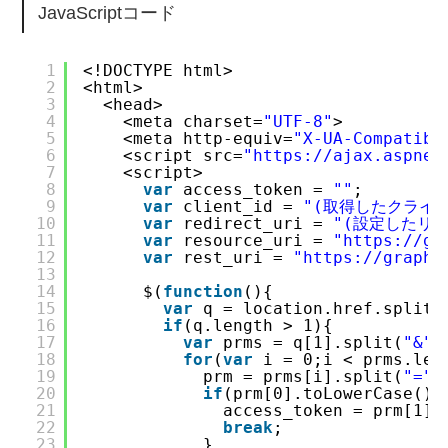
JavaScriptコード
1
<!DOCTYPE html>
2
<html>
3
<head>
4
<meta charset=
"UTF-8"
>
5
<meta http-equiv=
"X-UA-Compatibl
6
<script src=
"
https://ajax.aspnet
7
<script>
8
var
access_token = 
""
;
9
var
client_id = 
"(取得したクライア
10
var
redirect_uri = 
"(設定したリダ
11
var
resource_uri = 
"
https://gr
12
var
rest_uri = 
"
https://graph.
13
14
$(
function
(){
15
var
q = location.href.split(
16
if
(q.length > 1){
17
var
prms = q[1].split(
"&"
)
18
for
(
var
i = 0;i < prms.len
19
prm = prms[i].split(
"="
)
20
if
(prm[0].toLowerCase() 
21
access_token = prm[1];
22
break
;
23
}