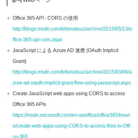
参考Webページ
Office 365 API : CORS の使用
http://blogs.msdn.com/b/tsmatsuz/archive/2015/05/13/o
ffice-365-api-cors.aspx
JavaScript による Azure AD 連携 (OAuth Implicit
Grant)
http://blogs.msdn.com/b/tsmatsuz/archive/2015/03/06/a
zure-ad-oauth-implicit-grant-flow-using-javascript.aspx
Create JavaScript web apps using CORS to access
Office 365 APIs
https://msdn.microsoft.com/en-us/office/office365/howt
o/create-web-apps-using-CORS-to-access-files-in-Offi
ce-365