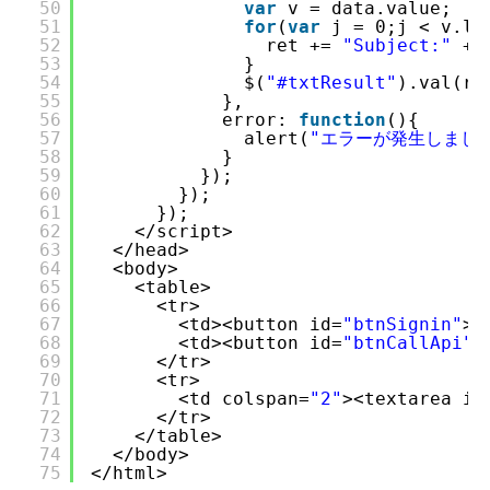
50
var
v = data.value;
51
for
(
var
j = 0;j < v.le
52
ret += 
"Subject:"
+ 
53
}
54
$(
"#txtResult"
).val(re
55
}, 
56
error: 
function
(){
57
alert(
"エラーが発生しまし
58
}
59
});
60
});
61
});
62
</script>
63
</head>
64
<body>
65
<table>
66
<tr>
67
<td><button id=
"btnSignin"
>S
68
<td><button id=
"btnCallApi"
>
69
</tr>
70
<tr>
71
<td colspan=
"2"
><textarea id
72
</tr>
73
</table>
74
</body>
75
</html>