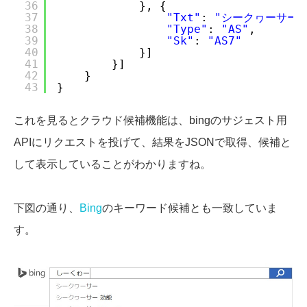
36
}, {
37
"Txt"
: 
"シークヮーサー 
38
"Type"
: 
"AS"
,
39
"Sk"
: 
"AS7"
40
}]
41
}]
42
}
43
}
これを見るとクラウド候補機能は、bingのサジェスト用
APIにリクエストを投げて、結果をJSONで取得、候補と
して表示していることがわかりますね。
下図の通り、
Bing
のキーワード候補とも一致していま
す。