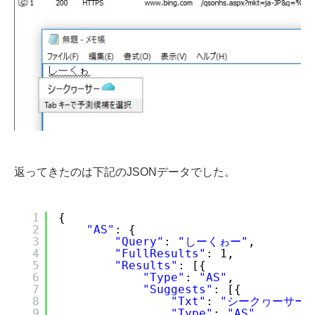
返ってきたのは下記のJSONデータでした。
1
{
2
"AS"
: {
3
"Query"
: 
"しーくゎー"
,
4
"FullResults"
: 1,
5
"Results"
: [{
6
"Type"
: 
"AS"
,
7
"Suggests"
: [{
8
"Txt"
: 
"シークヮーサー"
9
"Type"
: 
"AS"
,