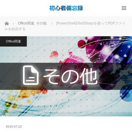
ホーム
Office関連
,
その他
[PowerShell]iTextSharpを使ってPDFファイ
ルを結合する
Office関連
2015.07.22