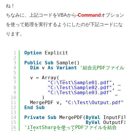
ね！
ちなみに、上記コードをVBAから
-Command
オプション
を使って処理を実行するようにしたのが下記コードにな
ります。
1
Option
Explicit
2
3
Public
Sub
Sample()
4
Dim
v 
As
Variant
'結合元PDFファイル
5
6
v = Array( _
7
"C:\Test\Sample01.pdf"
, _
8
"C:\Test\Sample02.pdf"
, _
9
"C:\Test\Sample03.pdf"
_
10
)
11
MergePDF v, 
"C:\Test\Output.pdf"
12
End
Sub
13
14
Private
Sub
MergePDF(
ByVal
InputFile
15
ByVal
OutputFil
16
'iTextSharpを使ってPDFファイルを結合