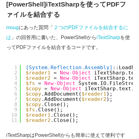
[PowerShell]iTextSharpを使ってPDFフ
ァイルを結合する
moug
にあった質問「
２つのPDFファイルを結合するに
は
」の回答用に書いた、PowerShellから
iTextSharp
を使
ってPDFファイルを結合するコードです。
1
[System.Reflection.Assembly]
::LoadFr
2
$reader1
= 
New-Object
iTextSharp.tex
3
$reader2
= 
New-Object
iTextSharp.tex
4
$fs
= 
New-Object
System.IO.FileStrea
5
$copy
= 
New-Object
iTextSharp.text.p
6
$copy
.AddDocument(
$reader1
);
7
$copy
.AddDocument(
$reader2
);
8
$copy
.Close();
9
$fs
.Close();
10
$reader1
.Close();
11
$reader2
.Close();
iTextSharpはPowerShellからも簡単に使えて便利です