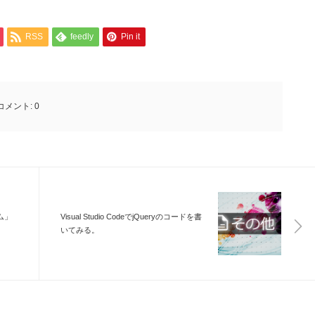
RSS
feedly
Pin it
コメント:
0
ーム」
Visual Studio CodeでjQueryのコードを書
いてみる。