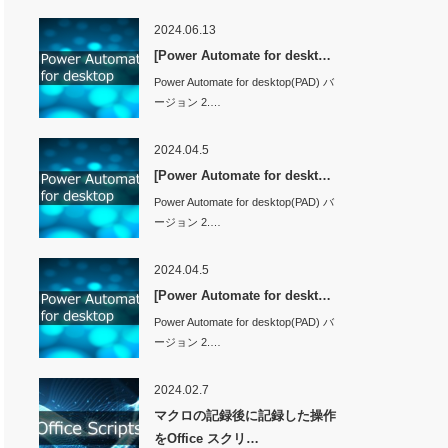
2024.06.13
[Power Automate for deskt…
Power Automate for desktop(PAD) バ
ージョン 2.…
2024.04.5
[Power Automate for deskt…
Power Automate for desktop(PAD) バ
ージョン 2.…
2024.04.5
[Power Automate for deskt…
Power Automate for desktop(PAD) バ
ージョン 2.…
2024.02.7
マクロの記録後に記録した操作
をOffice スクリ…