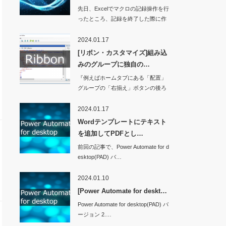
先日、Excelでマクロの記録操作を行
ったところ、記録を終了した際に作
業ウィンド…
2024.01.17
[リボン・カスタマイズ]組み込
みのグループに独自の…
『例えばホームタブにある「配置」
グループの「右揃え」ボタンの後ろ
に独自のボタンを…
2024.01.17
Wordテンプレートにテキスト
を追加してPDFとし…
前回の記事で、Power Automate for d
esktop(PAD) バ…
2024.01.10
[Power Automate for deskt…
Power Automate for desktop(PAD) バ
ージョン 2.…