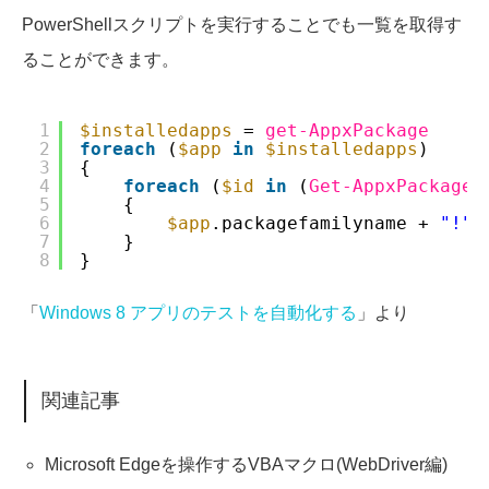
PowerShellスクリプトを実行することでも一覧を取得す
ることができます。
1
$installedapps
= 
get-AppxPackage
2
foreach
(
$app
in
$installedapps
)
3
{
4
foreach
(
$id
in
(
Get-AppxPackageM
5
{
6
$app
.packagefamilyname + 
"!"
7
}
8
}
「
Windows 8 アプリのテストを自動化する
」より
関連記事
Microsoft Edgeを操作するVBAマクロ(WebDriver編)