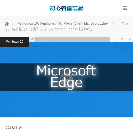
ホーム
Windows 10
,
Windows関連
,
PowerShell
,
Microsoft Edge
「ファ
イル名を指定して実行」からMicrosoft Edgeを起動する
Windows 10
2015.08.14