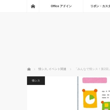
ホーム
Office アドイン
リボン・カス
ホーム
情シス
,
イベント関連
「みんなで情シス！第2回
情シス