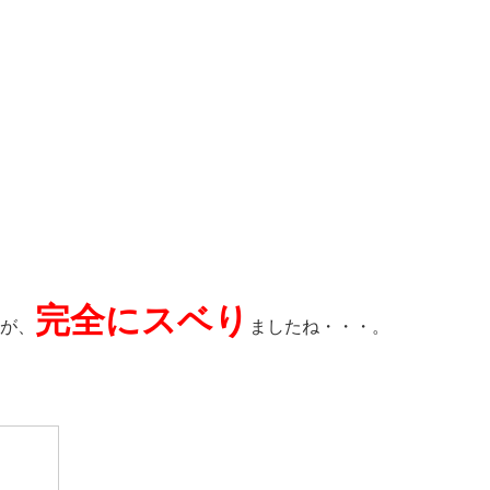
完全にスベり
が、
ましたね・・・。