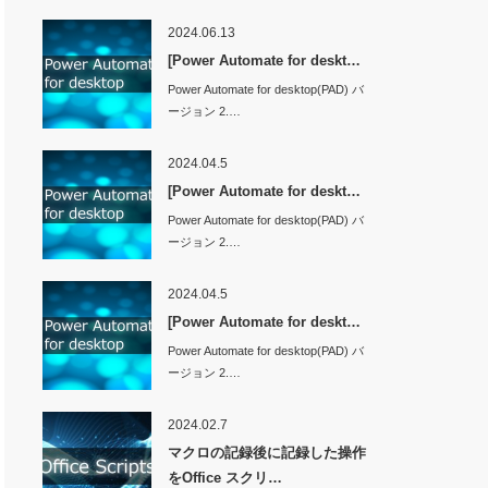
2024.06.13
[Power Automate for deskt…
Power Automate for desktop(PAD) バ
ージョン 2.…
2024.04.5
[Power Automate for deskt…
Power Automate for desktop(PAD) バ
ージョン 2.…
2024.04.5
[Power Automate for deskt…
Power Automate for desktop(PAD) バ
ージョン 2.…
2024.02.7
マクロの記録後に記録した操作
をOffice スクリ…