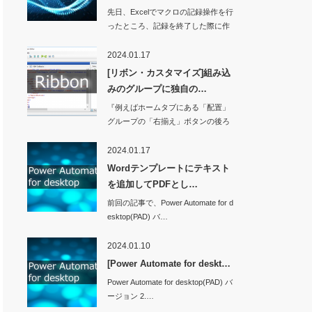
先日、Excelでマクロの記録操作を行
ったところ、記録を終了した際に作
業ウィンド…
2024.01.17
[リボン・カスタマイズ]組み込
みのグループに独自の…
『例えばホームタブにある「配置」
グループの「右揃え」ボタンの後ろ
に独自のボタンを…
2024.01.17
Wordテンプレートにテキスト
を追加してPDFとし…
前回の記事で、Power Automate for d
esktop(PAD) バ…
2024.01.10
[Power Automate for deskt…
Power Automate for desktop(PAD) バ
ージョン 2.…