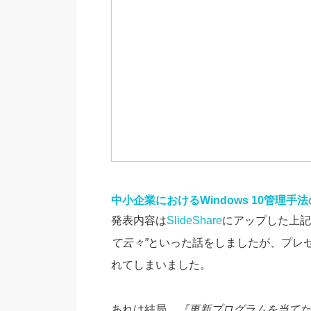
中小企業におけるWindows 10管理手
発表内容は
SlideShare
にアップした上記
て云々”
といった話をしましたが、プレ
れてしまいました。
あれは結局、
『更新プログラムを当てた後は