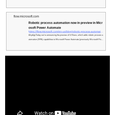
flow.microsoft.com
Robotic process automation now in preview in Micr
osoft Power Automate
https://flow.microsoft.com/en-us/blog/robotic-process-automation-now-in-preview-in-microsoft-power-automate/
&lt;p&gt;Today we’re announcing the preview of UI flows, which adds robotic process a
utomation (RPA) capabilities to Microsoft Power Automate (previously Microsoft Flo
w). &lt;/p&gt;